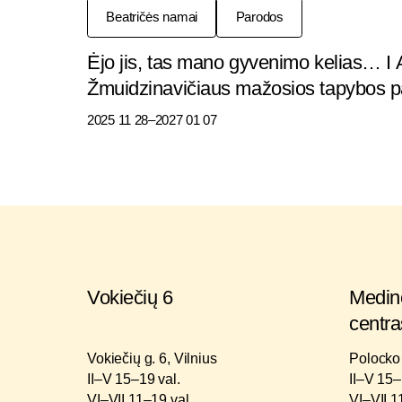
Beatričės namai
Parodos
Ėjo jis, tas mano gyvenimo kelias… I
Žmuidzinavičiaus mažosios tapybos 
2025 11 28
–2027 01 07
Vokiečių 6
Medinė
centra
Vokiečių g. 6, Vilnius
Polocko 
II–V 15–19 val.
II–V 15–
VI–VII 11–19 val.
VI–VII 1