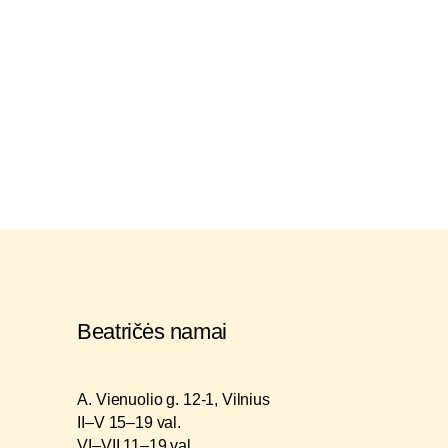
Beatričės namai
A. Vienuolio g. 12-1, Vilnius
II–V 15–19 val.
VI–VII 11–19 val.