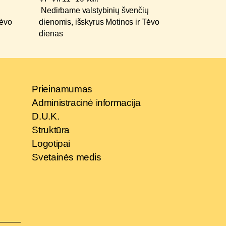
Nedirbame valstybinių švenčių
Tėvo
dienomis, išskyrus Motinos ir Tėvo
dienas
Prieinamumas
Administracinė informacija
D.U.K.
Struktūra
Logotipai
Svetainės medis