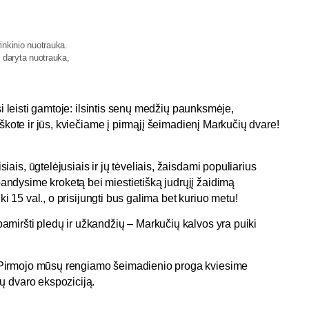
nkinio nuotrauka.
 daryta nuotrauka,
si leisti gamtoje: ilsintis senų medžių paunksmėje,
škote ir jūs, kviečiame į pirmąjį šeimadienį Markučių dvare!
s, ūgtelėjusiais ir jų tėveliais, žaisdami populiarius
andysime kroketą bei miestietišką judrųjį žaidimą
ki 15 val., o prisijungti bus galima bet kuriuo metu!
miršti pledų ir užkandžių – Markučių kalvos yra puiki
Pirmojo mūsų rengiamo šeimadienio proga kviesime
ų dvaro ekspoziciją.