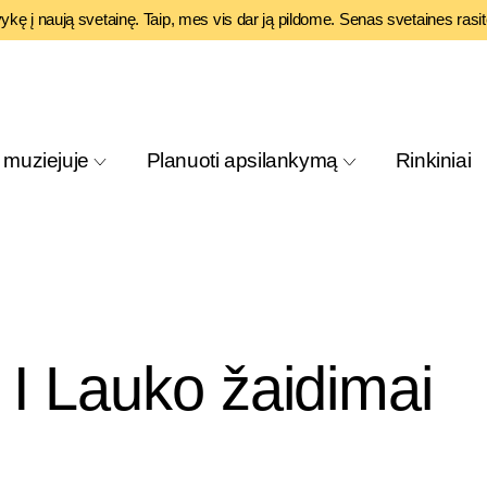
vykę į naują svetainę. Taip, mes vis dar ją pildome. Senas svetaines rasi
 muziejuje
Planuoti apsilankymą
Rinkiniai
 Lauko žaidimai