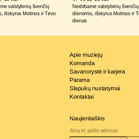
me valstybinių švenčių
Nedirbame valstybinių švenčių
, išskyrus Motinos ir Tėvo
dienomis, išskyrus Motinos ir 
dienas
Apie muziejų
Komanda
Savanorystė ir karjera
Parama
Slapukų nustatymai
Kontaktai
Naujienlaiškis