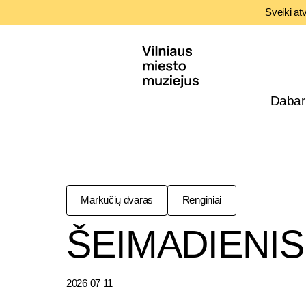
Sveiki at
Dabar
Markučių dvaras
Renginiai
ŠEIMADIENIS I
2026 07 11