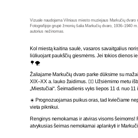
Vizuale naudojama Vilniaus miesto muziejaus Markučių dvaro ri
Fotografijoje grupė žmonių šalia Markučių dvaro, 1936–1940 m.
autorius nežinomas.
Kol miestą kaitina saulė, vasaros savaitgalius nori
liūliuojant paukščių giesmėms. Jei tokios dienos ie
🌳🌪
Žaliajame Markučių dvaro parke dūksime su mažaisiai
XIX–XX a. lauko žaidimus. 🤹‍♂️ Užsiėmimo metu išb
„Miestučiai“. Šeimadienis vyks liepos 11 d. nuo 11 i
☀️ Prognozuojamas puikus oras, tad kviečiame nepa
vieta piknikui.
Renginys nemokamas ir atviras visoms šeimoms! 
atvykusias šeimas nemokamai aplankyti ir Markuči