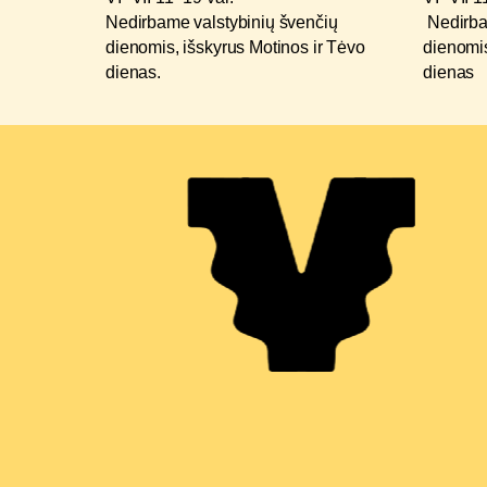
Nedirbame valstybinių švenčių
Nedirba
dienomis, išskyrus Motinos ir Tėvo
dienomis
dienas.
dienas