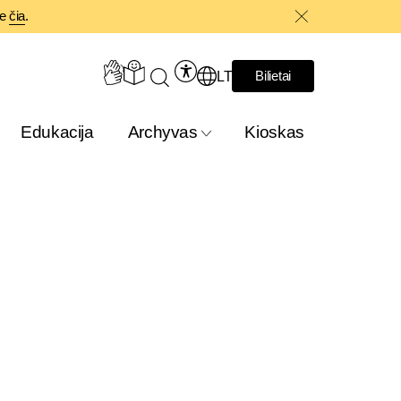
te
čia
.
LT
Bilietai
Edukacija
Archyvas
Kioskas