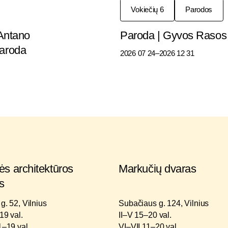
Vokiečių 6
Parodos
 Antano
Paroda | Gyvos Rasos
paroda
2026 07 24
–2026 12 31
s architektūros
Markučių dvaras
s
g. 52, Vilnius
Subačiaus g. 124, Vilnius
19 val.
II–V 15–20 val.
1–19 val.
VI–VII 11–20 val.