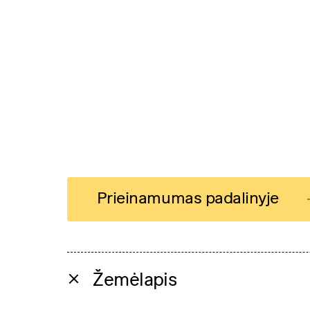
Prieinamumas padalinyje
Žemėlapis