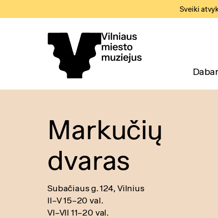
Sveiki atvy
Dabar
Markučių
dvaras
Subačiaus g. 124, Vilnius
II–V 15–20 val.
VI–VII 11–20 val.