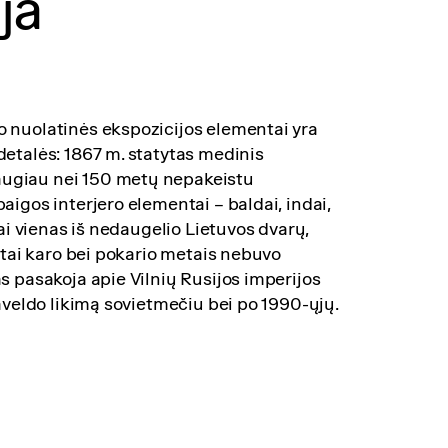
ja
 nuolatinės ekspozicijos elementai yra
detalės: 1867 m. statytas medinis
ugiau nei 150 metų nepakeistu
aigos interjero elementai – baldai, indai,
Tai vienas iš nedaugelio Lietuvos dvarų,
iktai karo bei pokario metais nebuvo
s pasakoja apie Vilnių Rusijos imperijos
paveldo likimą sovietmečiu bei po 1990-ųjų.