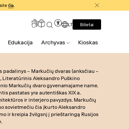
asite
čia
.
LT
Bilietai
Edukacija
Archyvas
Kioskas
s padalinys – Markučių dvaras (anksčiau –
 Literatūrinis Aleksandro Puškino
orinio Markučių dvaro gyvenamajame name.
ntis pastatas yra autentiškas XIX a.
itektūros ir interjero pavyzdys. Markučių
nuo sovietmečiu čia įkurto Aleksandro
o ir kreipia žvilgsnį į prieštaringą Rusijos
.