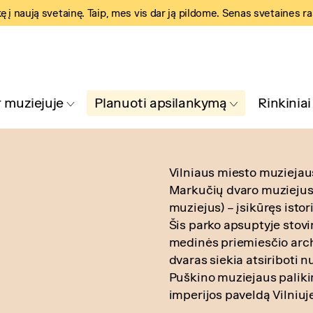
kę į naują svetainę. Taip, mes vis dar ją pildome. Senas svetaines r
 muziejuje
Planuoti apsilankymą
Rinkiniai
Vilniaus miesto muziejau
Markučių dvaro muziejus,
muziejus) – įsikūręs ist
Šis parko apsuptyje stovi
medinės priemiesčio arch
dvaras siekia atsiriboti 
Puškino muziejaus palikim
imperijos paveldą Vilniuje