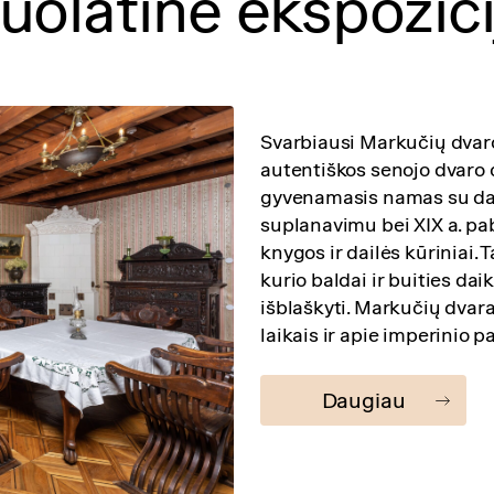
uolatinė ekspozici
Svarbiausi Markučių dvaro
autentiškos senojo dvaro 
gyvenamasis namas su da
suplanavimu bei XIX a. pab
knygos ir dailės kūriniai. 
kurio baldai ir buities da
išblaškyti. Markučių dvara
laikais ir apie imperinio 
Daugiau