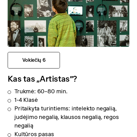
Vokiečių 6
Kas tas „Artistas”?
Trukmė: 60–80 min.
1-4 Klasė
Pritaikyta turintiems: intelekto negalią,
judėjimo negalią, klausos negalią, regos
negalią
Kultūros pasas