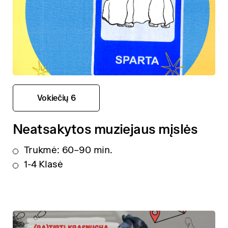
Vokiečių 6
Neatsakytos muziejaus mįslės
Trukmė: 60–90 min.
1-4 Klasė