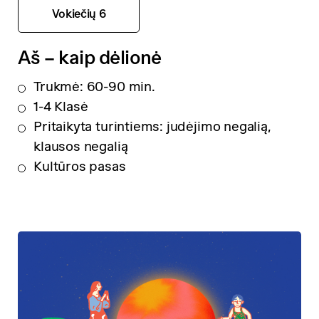
Vokiečių 6
Aš – kaip dėlionė
Trukmė: 60-90 min.
1-4 Klasė
Pritaikyta turintiems: judėjimo negalią,
klausos negalią
Kultūros pasas