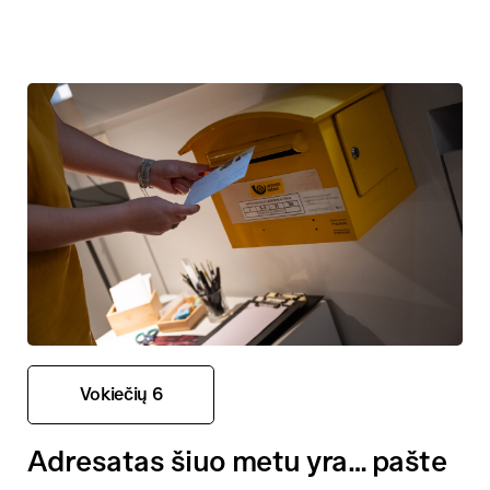
Vokiečių 6
Adresatas šiuo metu yra… pašte