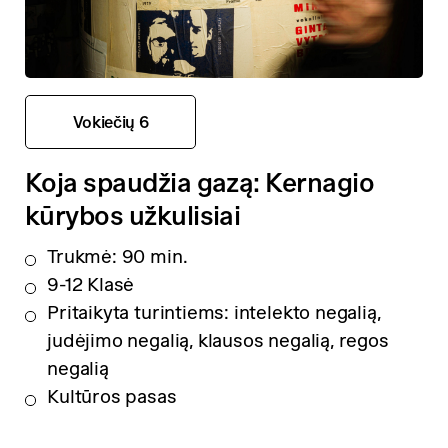
Vokiečių 6
Koja spaudžia gazą: Kernagio
kūrybos užkulisiai
Trukmė: 90 min.
9-12 Klasė
Pritaikyta turintiems: intelekto negalią,
judėjimo negalią, klausos negalią, regos
negalią
Kultūros pasas