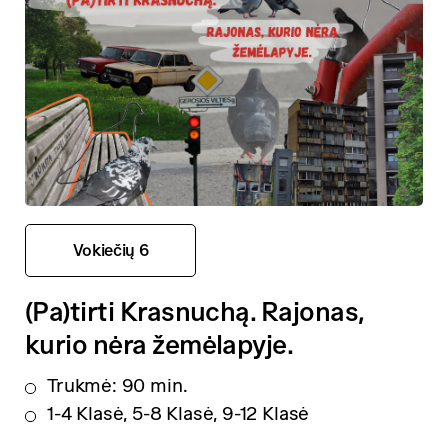
Vokiečių 6
(Pa)tirti Krasnuchą. Rajonas,
kurio nėra žemėlapyje.
Trukmė: 90 min.
1-4 Klasė, 5-8 Klasė, 9-12 Klasė