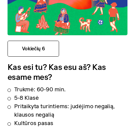
Vokiečių 6
Kas esi tu? Kas esu aš? Kas
esame mes?
Trukmė: 60-90 min.
5-8 Klasė
Pritaikyta turintiems: judėjimo negalią,
klausos negalią
Kultūros pasas