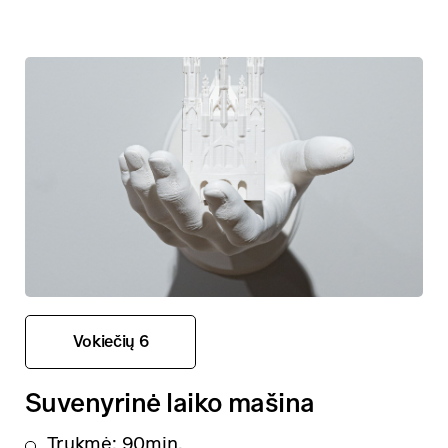
Vokiečių 6
Suvenyrinė laiko mašina
Trukmė: 90min.