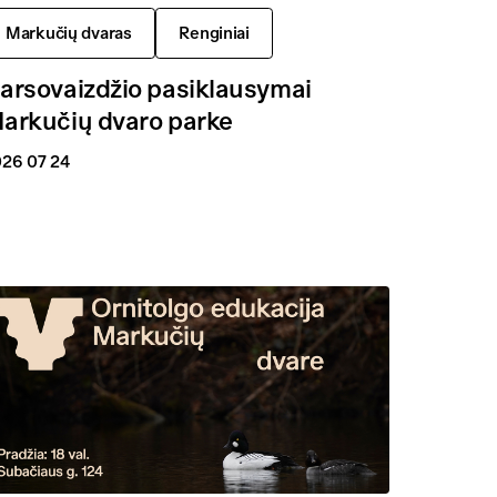
Markučių dvaras
Renginiai
arsovaizdžio pasiklausymai
arkučių dvaro parke
26 07 24