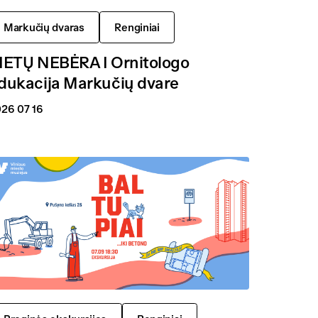
Markučių dvaras
Renginiai
IETŲ NEBĖRA I Ornitologo
dukacija Markučių dvare
26 07 16