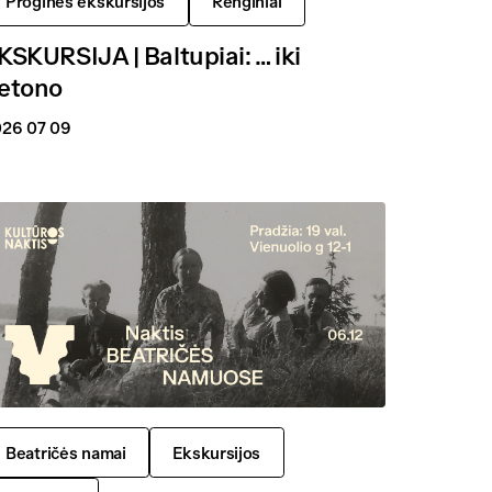
Proginės ekskursijos
Renginiai
KSKURSIJA | Baltupiai: … iki
etono
26 07 09
Beatričės namai
Ekskursijos