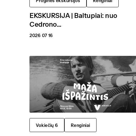
Proginės ekskursijos
Renginiai
EKSKURSIJA | Baltupiai: nuo
Cedrono…
2026 07 16
Vokiečių 6
Renginiai