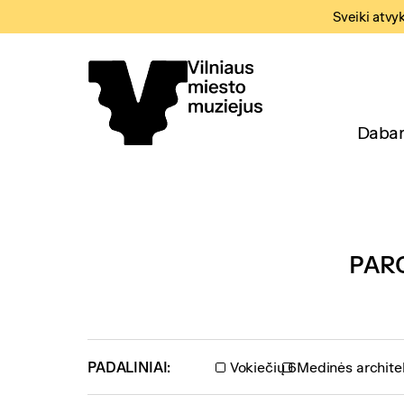
Sveiki atvy
Dabar
PAR
PADALINIAI:
Vokiečių 6
Medinės archite