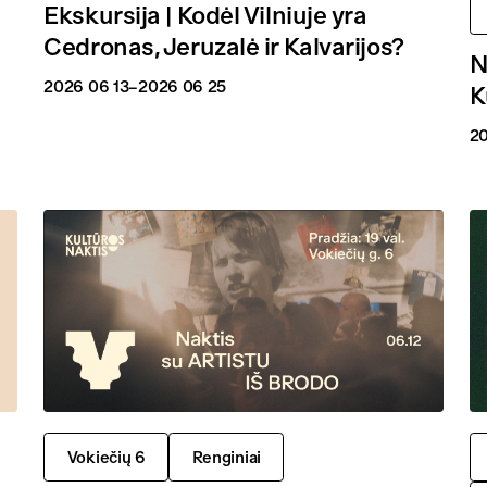
Ekskursija | Kodėl Vilniuje yra
Cedronas, Jeruzalė ir Kalvarijos?
N
2026 06 13
–2026 06 25
K
20
Vokiečių 6
Renginiai