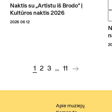
Naktis su „Artistu iš Brodo“ |
Kultūros naktis 2026
2026 06 12
N
n
20
1
2
3
…
11
Apie muziejų