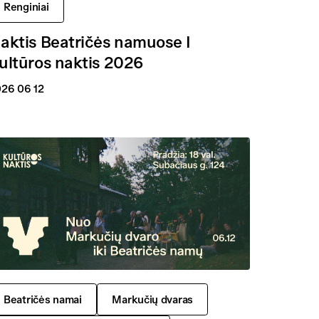
Renginiai
aktis Beatričės namuose I
ultūros naktis 2026
26 06 12
Beatričės namai
Markučių dvaras