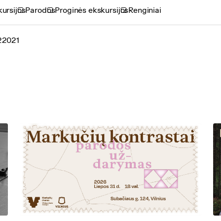
ursijos
Parodos
Proginės ekskursijos
Renginiai
2
2021