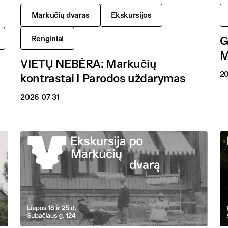
Markučių dvaras
Ekskursijos
G
Renginiai
M
VIETŲ NEBĖRA: Markučių
20
kontrastai I Parodos uždarymas
2026 07 31