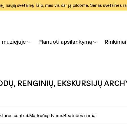
kę į naują svetainę. Taip, mes vis dar ją pildome. Senas svetaines r
 muziejuje
Planuoti apsilankymą
Rinkiniai
ODŲ, RENGINIŲ, EKSKURSIJŲ ARCH
ktūros centras
Markučių dvaras
Beatričės namai