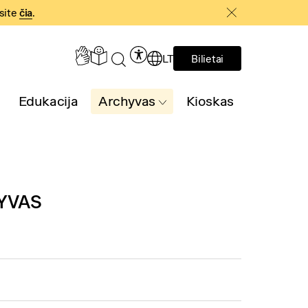
asite
čia
.
LT
Bilietai
Edukacija
Archyvas
Kioskas
YVAS