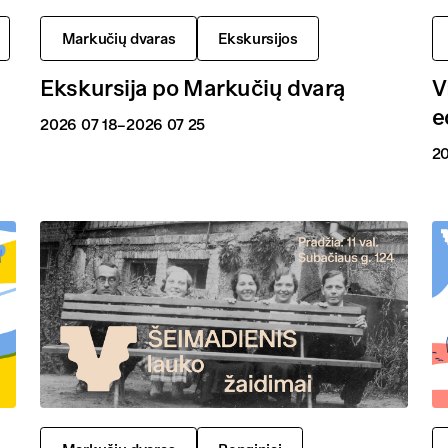
Markučių dvaras
Ekskursijos
Ekskursija po Markučių dvarą
V
e
2026 07 18
–2026 07 25
20