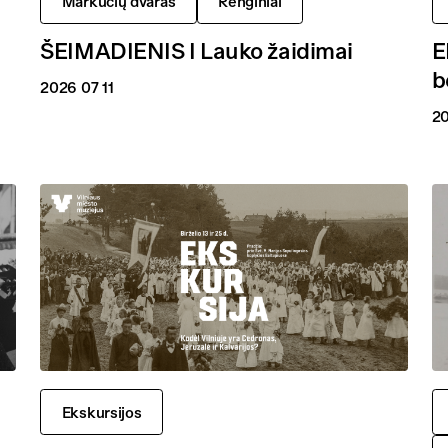
Markučių dvaras
Renginiai
ŠEIMADIENIS I Lauko žaidimai
E
b
2026 07 11
20
Ekskursijos