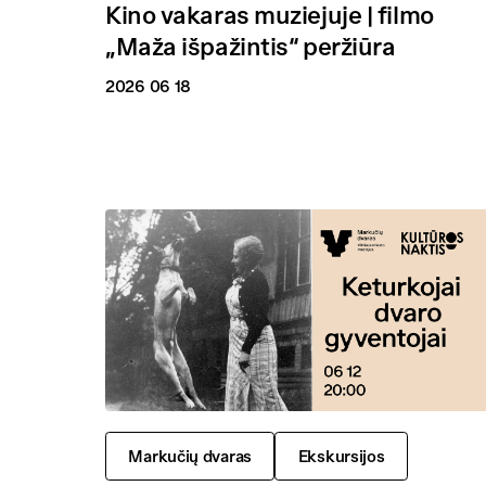
Kino vakaras muziejuje | filmo
„Maža išpažintis“ peržiūra
2026 06 18
Markučių dvaras
Ekskursijos