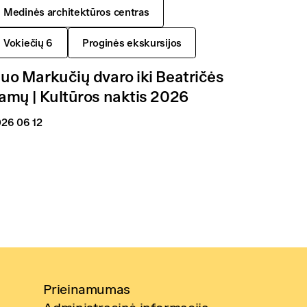
Medinės architektūros centras
Vokiečių 6
Proginės ekskursijos
uo Markučių dvaro iki Beatričės
amų | Kultūros naktis 2026
26 06 12
Prieinamumas