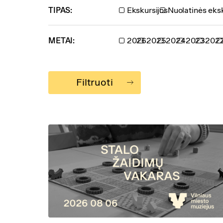
TIPAS:
Ekskursijos
Nuolatinės eksk
METAI:
2026
2025
2024
2023
202
Filtruoti