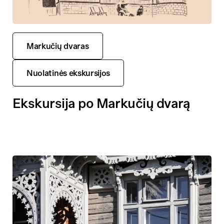
Markučių dvaras
Nuolatinės ekskursijos
Ekskursija po Markučių dvarą