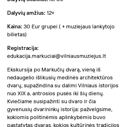
Dalyvių amžius:
12+
Kaina:
30 Eur grupei ( + muziejaus lankytojo
bilietas)
Registracija:
edukacija.markuciai@vilniausmuziejus.lt
Ekskursija po Markučių dvarą, vieną iš
nedaugelio išlikusių medinės architektūros
dvarų, supažindina su dalimi Vilniaus istorijos
nuo XIX a. antrosios pusės iki šių dienų.
Kviečiame susipažinti su dvaro ir čia
gyvenusių dvarininkų istorija: pažvelgsime,
kokiomis politinėmis aplinkybėmis buvo
pastatytas dvaras, kokios kultūrinės tradicijos