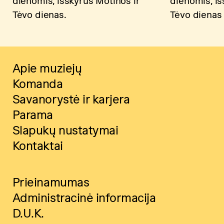
dienomis, išskyrus Motinos ir
dienomis, iš
Tėvo dienas.
Tėvo dienas
Apie muziejų
Komanda
Savanorystė ir karjera
Parama
Slapukų nustatymai
Kontaktai
Prieinamumas
Administracinė informacija
D.U.K.