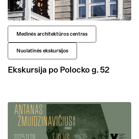
Medinės architektūros centras
Nuolatinės ekskursijos
Ekskursija po Polocko g. 52