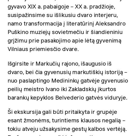
gyvavo XIX a. pabaigoje – XX a. pradžioje,
susipažinsime su išlikusiu dvaro interjeru,
namo transformacija į literatūrinį Aleksandro
Puškino muziejų sovietmečiu ir šiandieniniu
grįžimu prie pasakojimo apie lėtą gyvenimą
Vilniaus priemiesčio dvare.
Išgirsite ir Markučių rajono, išaugusio iš
dvaro, bei čia gyvenusių markutiškių istoriją –
nuo paslaptingo Medininkų gatvėje gyvenusio
peilių meistro Ivano iki Zakladskių įkurtos
barankų kepyklos Belvederio gatvės viduryje.
Ši ekskursija gali būti pritaikyta ir grupėje
esant žmonėms, turintiems klausos negalią –
tokiu atveju užsakysime gestų kalbos vertėją.