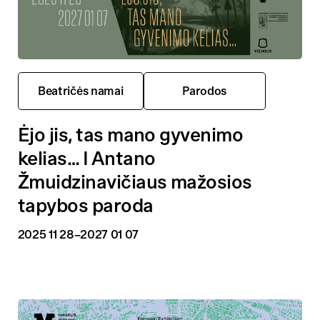
Beatričės namai
Parodos
Ėjo jis, tas mano gyvenimo
kelias… I Antano
Žmuidzinavičiaus mažosios
tapybos paroda
2025 11 28
–2027 01 07