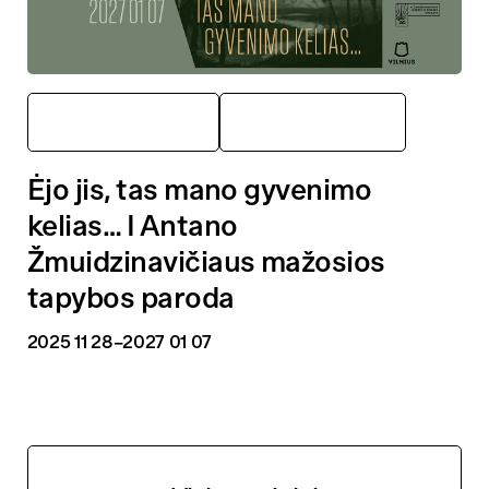
Beatričės namai
Parodos
Ėjo jis, tas mano gyvenimo
kelias… I Antano
Žmuidzinavičiaus mažosios
tapybos paroda
2025 11 28
–2027 01 07