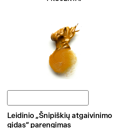
Medinės architektūros centras
Leidinio „Šnipiškių atgaivinimo
gidas“ parengimas