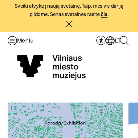
Sveiki atvykę į naują svetainę. Taip, mes vis dar ją
pildome. Senas svetaines rasite
čia
.
Meniu
LT