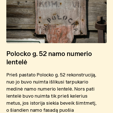
Polocko g. 52 namo numerio
lentelė
Prieš pastato Polocko g. 52 rekonstruciją,
nuo jo buvo nuimta išlikusi tarpukario
medinė namo numerio lentelė. Nors pati
lentelė buvo nuimta tik prieš kelerius
metus, jos istorija siekia beveik šimtmetį,
o šiandien namo fasadą puošia