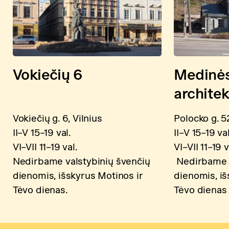
Vokiečių 6
Medinė
archite
Vokiečių g. 6, Vilnius
Polocko g. 52
II–V 15–19 val.
II–V 15–19 val
VI–VII 11–19 val.
VI–VII 11–19 v
Nedirbame valstybinių švenčių
Nedirbame v
dienomis, išskyrus Motinos ir
dienomis, iš
Tėvo dienas.
Tėvo dienas