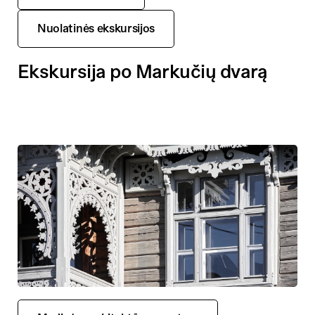
Nuolatinės ekskursijos
Ekskursija po Markučių dvarą