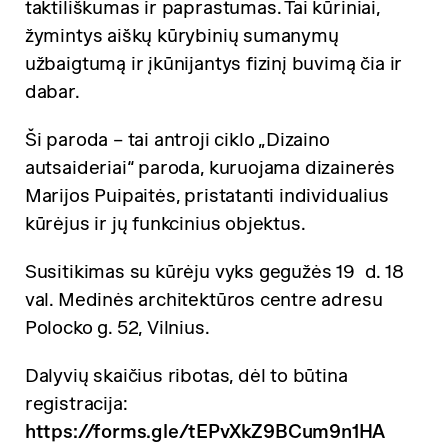
taktiliškumas ir paprastumas. Tai kūriniai,
žymintys aiškų kūrybinių sumanymų
užbaigtumą ir įkūnijantys fizinį buvimą čia ir
dabar.
Ši paroda – tai antroji ciklo „Dizaino
autsaideriai“ paroda, kuruojama dizainerės
Marijos Puipaitės, pristatanti individualius
kūrėjus ir jų funkcinius objektus.
Susitikimas su kūrėju vyks gegužės 19 d. 18
val. Medinės architektūros centre adresu
Polocko g. 52, Vilnius.
Dalyvių skaičius ribotas, dėl to būtina
registracija:
https://forms.gle/tEPvXkZ9BCum9n1HA