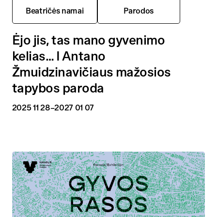
Beatričės namai
Parodos
Ėjo jis, tas mano gyvenimo
kelias… I Antano
Žmuidzinavičiaus mažosios
tapybos paroda
2025 11 28
–2027 01 07