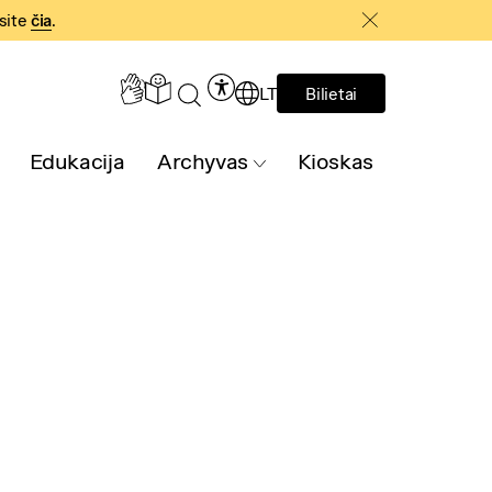
asite
čia
.
LT
Bilietai
Edukacija
Archyvas
Kioskas