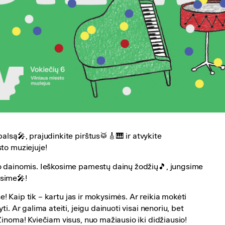
balsą🎤, prajudinkite pirštus🥁🎸🎹 ir atvykite
to muziejuje!
io dainomis. Ieškosime pamestų dainų žodžių🎵, jungsime
osime🎤!
ne! Kaip tik – kartu jas ir mokysimės. Ar reikia mokėti
i. Ar galima ateiti, jeigu dainuoti visai nenoriu, bet
inoma! Kviečiam visus, nuo mažiausio iki didžiausio!