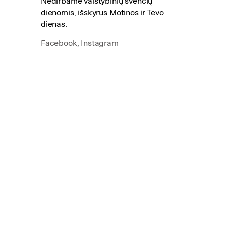
Nedirbame valstybinių švenčių
dienomis, išskyrus Motinos ir Tėvo
dienas.
Facebook
,
Instagram