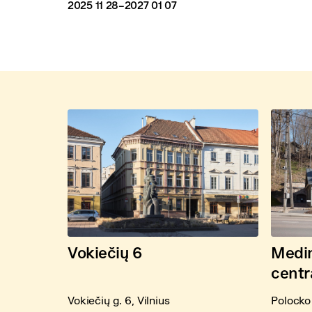
2025 11 28
–2027 01 07
Vokiečių 6
Medin
centr
Vokiečių g. 6, Vilnius
Polocko 