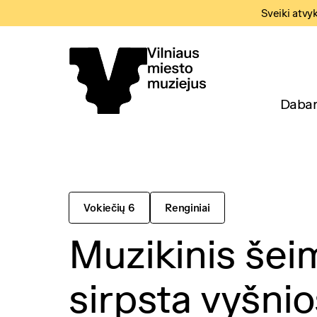
Sveiki atvy
Dabar
Vokiečių 6
Renginiai
Muzikinis šei
sirpsta vyšni