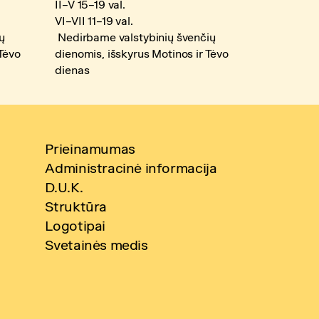
II–V 15–19 val.
VI–VII 11–19 val.
ų
Nedirbame valstybinių švenčių
 Tėvo
dienomis, išskyrus Motinos ir Tėvo
dienas
Prieinamumas
Administracinė informacija
D.U.K.
Struktūra
Logotipai
Svetainės medis