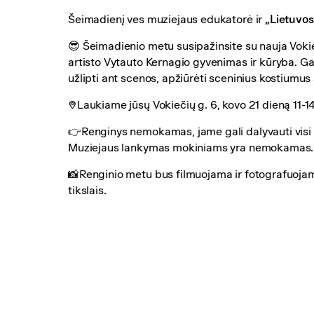
Šeimadienį ves muziejaus edukatorė ir
„Lietuvos
😎 Šeimadienio metu susipažinsite su nauja Vokie
artisto Vytauto Kernagio gyvenimas ir kūryba. Ga
užlipti ant scenos, apžiūrėti sceninius kostiumus ar
📍Laukiame jūsų Vokiečių g. 6, kovo 21 dieną 11-14
👉Renginys nemokamas, jame gali dalyvauti visi įs
Muziejaus lankymas mokiniams yra nemokamas.
📸Renginio metu bus filmuojama ir fotografuoj
tikslais.