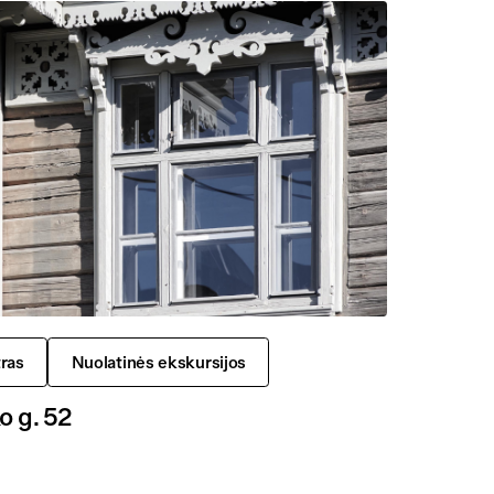
ras
Nuolatinės ekskursijos
o g. 52