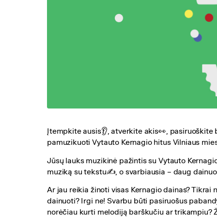
Įtempkite ausis👂, atverkite akis👀, pasiruoškite 
pamuzikuoti Vytauto Kernagio hitus Vilniaus mies
Jūsų lauks muzikinė pažintis su Vytauto Kernag
muziką su tekstu✍️, o svarbiausia – daug dainu
Ar jau reikia žinoti visas Kernagio dainas? Tikrai 
dainuoti? Irgi ne! Svarbu būti pasiruošus pabandyt
norėčiau kurti melodiją barškučiu ar trikampiu? Ž