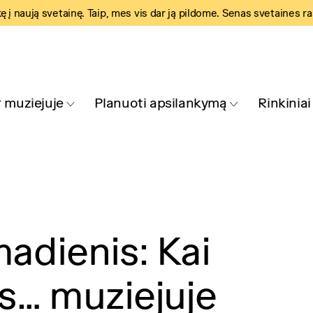
kę į naują svetainę. Taip, mes vis dar ją pildome. Senas svetaines r
 muziejuje
Planuoti apsilankymą
Rinkiniai
madienis: Kai
os… muziejuje