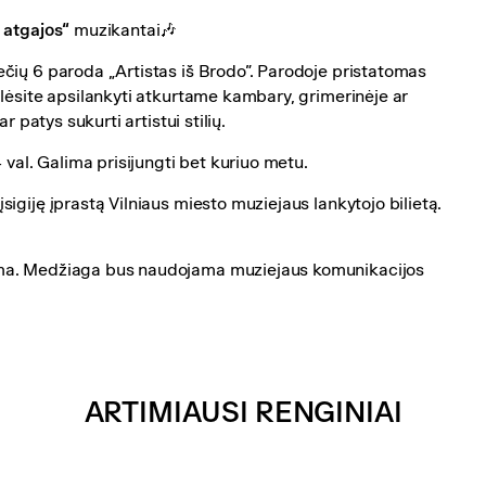
 atgajos“
muzikantai🎶
čių 6 paroda „Artistas iš Brodo”. Parodoje pristatomas
lėsite apsilankyti atkurtame kambary, grimerinėje ar
 patys sukurti artistui stilių.
 val. Galima prisijungti bet kuriuo metu.
igiję įprastą Vilniaus miesto muziejaus lankytojo bilietą.
ama. Medžiaga bus naudojama muziejaus komunikacijos
ARTIMIAUSI RENGINIAI