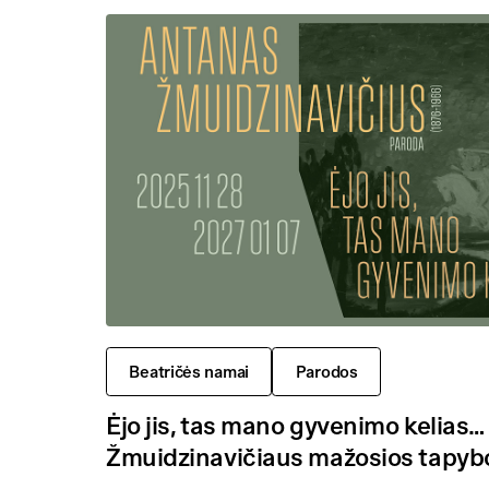
Beatričės namai
Parodos
Ėjo jis, tas mano gyvenimo kelias…
Žmuidzinavičiaus mažosios tapyb