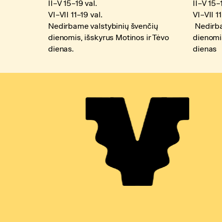
II–V 15–19 val.
II–V 15–
VI–VII 11–19 val.
VI–VII 11
Nedirbame valstybinių švenčių
Nedirba
dienomis, išskyrus Motinos ir Tėvo
dienomis
dienas.
dienas