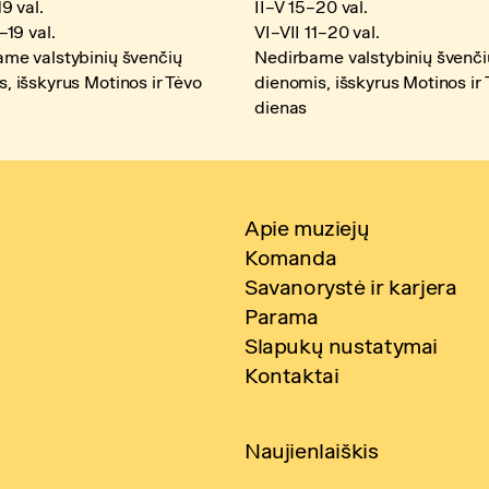
19 val.
II–V 15–20 val.
–19 val.
VI–VII 11–20 val.
me valstybinių švenčių
Nedirbame valstybinių švenči
, išskyrus Motinos ir Tėvo
dienomis, išskyrus Motinos ir
dienas
Apie muziejų
Komanda
Savanorystė ir karjera
Parama
Slapukų nustatymai
Kontaktai
Naujienlaiškis