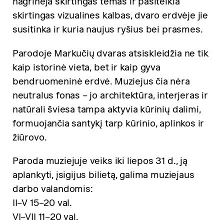
nagrinėja skirtingas temas ir pasitelkia
skirtingas vizualines kalbas, dvaro erdvėje jie
susitinka ir kuria naujus ryšius bei prasmes.
Parodoje Markučių dvaras atsiskleidžia ne tik
kaip istorinė vieta, bet ir kaip gyva
bendruomeninė erdvė. Muziejus čia nėra
neutralus fonas – jo architektūra, interjeras ir
natūrali šviesa tampa aktyvia kūrinių dalimi,
formuojančia santykį tarp kūrinio, aplinkos ir
žiūrovo.
Paroda muziejuje veiks iki liepos 31 d., ją
aplankyti, įsigijus bilietą, galima muziejaus
darbo valandomis:
II–V 15–20 val.
VI–VII 11–20 val.