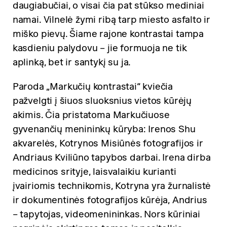
daugiabučiai, o visai čia pat stūkso mediniai
namai. Vilnelė žymi ribą tarp miesto asfalto ir
miško pievų. Šiame rajone kontrastai tampa
kasdieniu palydovu – jie formuoja ne tik
aplinką, bet ir santykį su ja.
Paroda „Markučių kontrastai“ kviečia
pažvelgti į šiuos sluoksnius vietos kūrėjų
akimis. Čia pristatoma Markučiuose
gyvenančių menininkų kūryba: Irenos Shu
akvarelės, Kotrynos Misiūnės fotografijos ir
Andriaus Kviliūno tapybos darbai. Irena dirba
medicinos srityje, laisvalaikiu kurianti
įvairiomis technikomis, Kotryna yra žurnalistė
ir dokumentinės fotografijos kūrėja, Andrius
– tapytojas, videomenininkas. Nors kūriniai