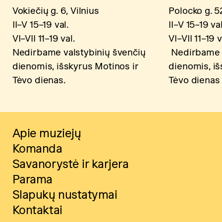
Vokiečių g. 6, Vilnius
Polocko g. 52
II–V 15–19 val.
II–V 15–19 val
VI–VII 11–19 val.
VI–VII 11–19 v
Nedirbame valstybinių švenčių
Nedirbame v
dienomis, išskyrus Motinos ir
dienomis, iš
Tėvo dienas.
Tėvo dienas
Apie muziejų
Komanda
Savanorystė ir karjera
Parama
Slapukų nustatymai
Kontaktai