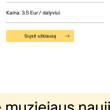
Kaina: 3.5 Eur / dalyviui
Siųsti užklausą
ziejaus naujien