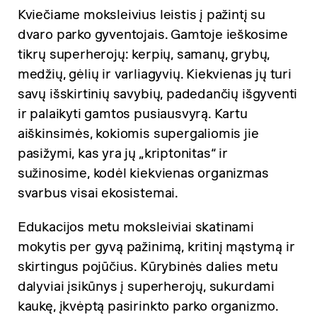
Kviečiame moksleivius leistis į pažintį su
dvaro parko gyventojais. Gamtoje ieškosime
tikrų superherojų: kerpių, samanų, grybų,
medžių, gėlių ir varliagyvių. Kiekvienas jų turi
savų išskirtinių savybių, padedančių išgyventi
ir palaikyti gamtos pusiausvyrą. Kartu
aiškinsimės, kokiomis supergaliomis jie
pasižymi, kas yra jų „kriptonitas“ ir
sužinosime, kodėl kiekvienas organizmas
svarbus visai ekosistemai.
Edukacijos metu moksleiviai skatinami
mokytis per gyvą pažinimą, kritinį mąstymą ir
skirtingus pojūčius. Kūrybinės dalies metu
dalyviai įsikūnys į superherojų, sukurdami
kaukę, įkvėptą pasirinkto parko organizmo.