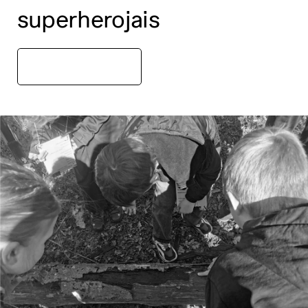
superherojais
Markučių dvaras