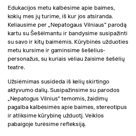
Edukacijos metu kalbėsime apie baimes,
kokių mes jų turime, iš kur jos atsiranda.
Keliausime per „Nepatogaus Vilniaus“ parodą
kartu su Šešėlmantu ir bandysime susipažinti
su savo ir kitų baimėmis. Kūrybinės užduoties
metu kursime ir gaminsime šešėlius-
personažus, su kuriais vėliau žaisime šešėlių
teatre.
Užsiėmimas susideda iš kelių skirtingo
aktyvumo dalių. Susipažinsime su parodos
„Nepatogus Vilnius“ temomis, žaidimų
pagalba kalbėsimės apie baimes, stereotipus
ir atliksime kūrybinę užduotį. Veiklos
pabaigoje turėsime refleksiją.