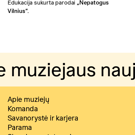
Edukacija sukurta parodai
„Nepatogus
Vilnius“
.
uziejaus naujie
Apie muziejų
Komanda
Savanorystė ir karjera
Parama