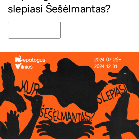
slepiasi Šešėlmantas?
Vokiečių 6