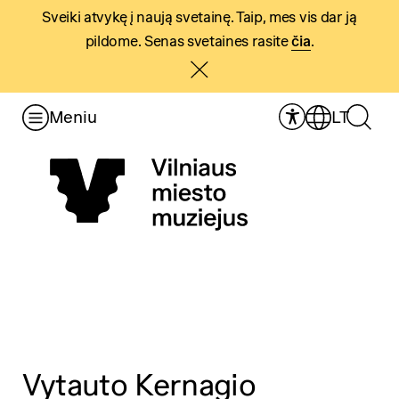
Sveiki atvykę į naują svetainę. Taip, mes vis dar ją
pildome. Senas svetaines rasite
čia
.
Meniu
LT
Vytauto Kernagio