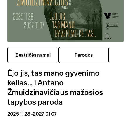
Beatričės namai
Parodos
Ėjo jis, tas mano gyvenimo
kelias… I Antano
Žmuidzinavičiaus mažosios
tapybos paroda
2025 11 28
–2027 01 07