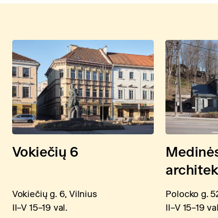
Vokiečių 6
Medinė
archite
Vokiečių g. 6, Vilnius
Polocko g. 52
II–V 15–19 val.
II–V 15–19 val