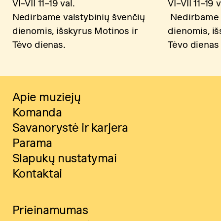
VI–VII 11–19 val.
VI–VII 11–19 v
Nedirbame valstybinių švenčių
Nedirbame v
dienomis, išskyrus Motinos ir
dienomis, iš
Tėvo dienas.
Tėvo dienas
Apie muziejų
Komanda
Savanorystė ir karjera
Parama
Slapukų nustatymai
Kontaktai
Prieinamumas