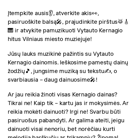
Įtempkite ausis👂, atverkite akis👀,
pasiruoškite balsą🎤, prajudinkite pirštus🥁🎸
🎹 ir atvykite pamuzikuoti Vytauto Kernagio
hitus Vilniaus miesto muziejuje!
Jūsų lauks muzikinė pažintis su Vytauto
Kernagio dainomis. Ieškosime pamestų dainų
žodžių🎵, jungsime muziką su tekstu✍️, o
svarbiausia – daug dainuosime🎤!
Ar jau reikia žinoti visas Kernagio dainas?
Tikrai ne! Kaip tik – kartu jas ir mokysimės. Ar
reikia mokėti dainuoti? Irgi ne! Svarbu būti
pasiruošus pabandyti. Ar galima ateiti, jeigu
dainuoti visai nenoriu, bet norėčiau kurti
melodiją barškučiu ar trikampiu? Žinoma!