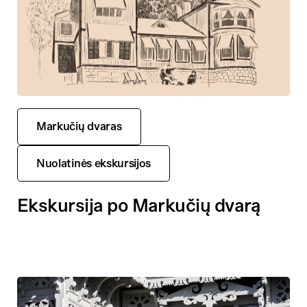
Markučių dvaras
Nuolatinės ekskursijos
Ekskursija po Markučių dvarą