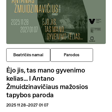
Beatričės namai
Parodos
Ėjo jis, tas mano gyvenimo
kelias… I Antano
Žmuidzinavičiaus mažosios
tapybos paroda
2025 11 28
–2027 01 07