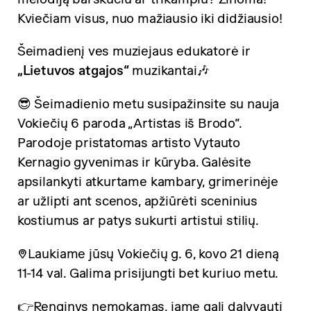
Kviečiam visus, nuo mažiausio iki didžiausio!
Šeimadienį ves muziejaus edukatorė ir
„Lietuvos atgajos“
muzikantai🎶
😎 Šeimadienio metu susipažinsite su nauja
Vokiečių 6 paroda „Artistas iš Brodo”.
Parodoje pristatomas artisto Vytauto
Kernagio gyvenimas ir kūryba. Galėsite
apsilankyti atkurtame kambary, grimerinėje
ar užlipti ant scenos, apžiūrėti sceninius
kostiumus ar patys sukurti artistui stilių.
📍Laukiame jūsų Vokiečių g. 6, kovo 21 dieną
11-14 val. Galima prisijungti bet kuriuo metu.
👉Renginys nemokamas, jame gali dalyvauti