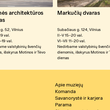
ės architektūros
Markučių dvaras
as
g. 52, Vilnius
Subačiaus g. 124, Vilnius
19 val.
II–V 15–20 val.
–19 val.
VI–VII 11–20 val.
me valstybinių švenčių
Nedirbame valstybinių švenči
, išskyrus Motinos ir Tėvo
dienomis, išskyrus Motinos ir
dienas
Apie muziejų
Komanda
Savanorystė ir karjera
Parama