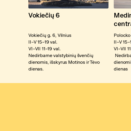
Vokiečių 6
Medin
centr
Vokiečių g. 6, Vilnius
Polocko 
II–V 15–19 val.
II–V 15–
VI–VII 11–19 val.
VI–VII 11
Nedirbame valstybinių švenčių
Nedirba
dienomis, išskyrus Motinos ir Tėvo
dienomis
dienas.
dienas