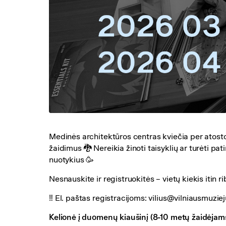
Medinės architektūros centras kviečia per atos
žaidimus 🐉 Nereikia žinoti taisyklių ar turėti pati
nuotykius 🥳
Nesnauskite ir registruokitės – vietų kiekis itin ri
‼️ El. paštas registracijoms: vilius@vilniausmuzi
Kelionė į duomenų kiaušinį (8-10 metų žaidėjam