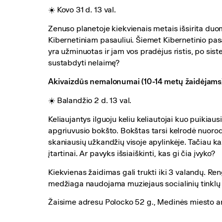
☀️ Kovo 31 d. 13 val.
Zenuso planetoje kiekvienais metais išsirita duom
Kibernetiniam pasauliui. Šiemet Kibernetinio pas
yra užminuotas ir jam vos pradėjus ristis, po sis
sustabdyti nelaimę?
Akivaizdūs nemalonumai (10-14 metų žaidėjams
☀️ Balandžio 2 d. 13 val.
Keliaujantys ilguoju keliu keliautojai kuo puikiau
apgriuvusio bokšto. Bokštas tarsi kelrodė nuoroda 
skaniausių užkandžių visoje apylinkėje. Tačiau k
įtartinai. Ar pavyks išsiaiškinti, kas gi čia įvyko?
Kiekvienas žaidimas gali trukti iki 3 valandų. Re
medžiaga naudojama muziejaus socialinių tinklų
Žaisime adresu Polocko 52 g., Medinės miesto a