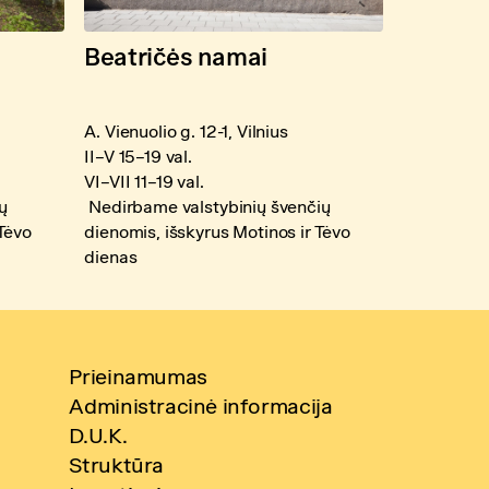
Beatričės namai
A. Vienuolio g. 12-1, Vilnius
II–V 15–19 val.
VI–VII 11–19 val.
ų
Nedirbame valstybinių švenčių
 Tėvo
dienomis, išskyrus Motinos ir Tėvo
dienas
Prieinamumas
Administracinė informacija
D.U.K.
Struktūra