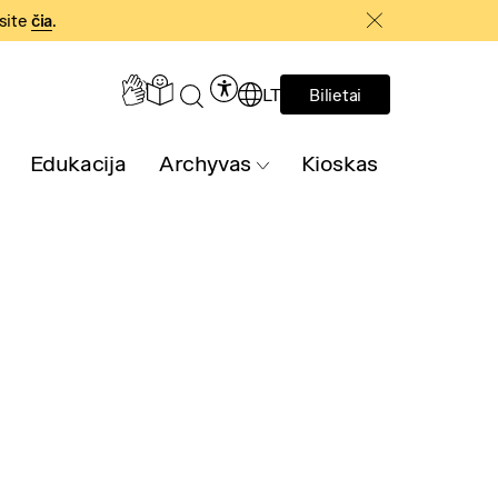
asite
čia
.
LT
Bilietai
Edukacija
Archyvas
Kioskas