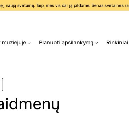
kę į naują svetainę. Taip, mes vis dar ją pildome. Senas svetaines r
 muziejuje
Planuoti apsilankymą
Rinkiniai
vaidmenų