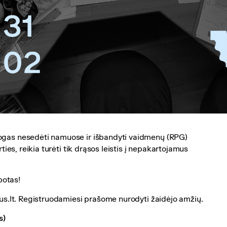
togas nesedėti namuose ir išbandyti vaidmenų (RPG)
rties, reikia turėti tik drąsos leistis į nepakartojamus
botas!
ejus.lt. Registruodamiesi prašome nurodyti žaidėjo amžių.
s)