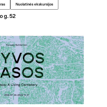
ras
Nuolatinės ekskursijos
o g. 52