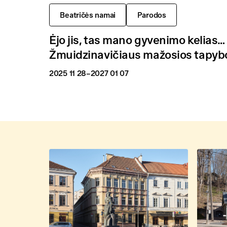
Beatričės namai
Parodos
Ėjo jis, tas mano gyvenimo kelias…
Žmuidzinavičiaus mažosios tapyb
2025 11 28
–2027 01 07