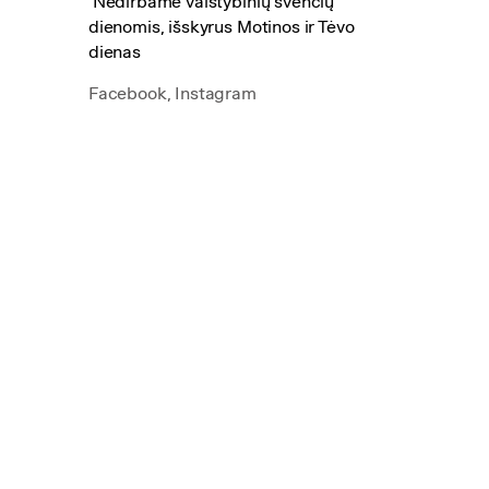
Nedirbame valstybinių švenčių
dienomis, išskyrus Motinos ir Tėvo
dienas
Facebook,
Instagram