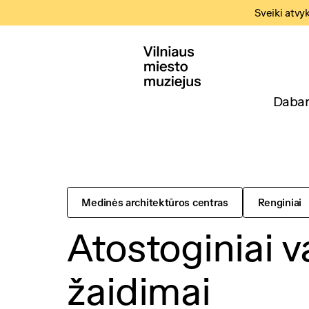
Sveiki atvy
Dabar
Medinės architektūros centras
Renginiai
Atostoginiai 
žaidimai