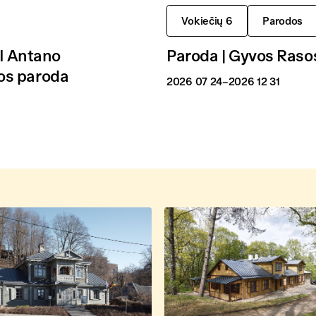
Vokiečių 6
Parodos
 I Antano
Paroda | Gyvos Raso
os paroda
2026 07 24
–2026 12 31