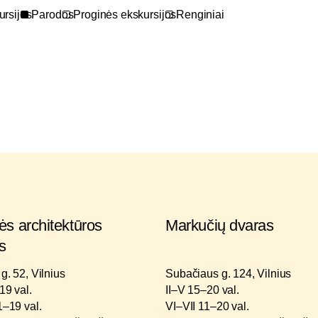
ursijos
Parodos
Proginės ekskursijos
Renginiai
s architektūros
Markučių dvaras
s
g. 52, Vilnius
Subačiaus g. 124, Vilnius
19 val.
II–V 15–20 val.
1–19 val.
VI–VII 11–20 val.