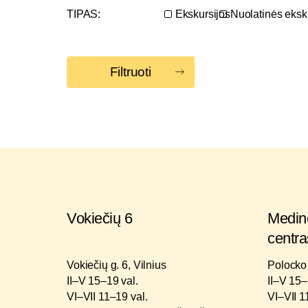
TIPAS:
Ekskursijos
Nuolatinės eksk
Filtruoti
Vokiečių 6
Medinė
centra
Vokiečių g. 6, Vilnius
Polocko 
II–V 15–19 val.
II–V 15–
VI–VII 11–19 val.
VI–VII 1