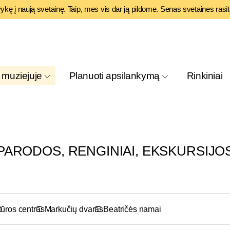
vykę į naują svetainę. Taip, mes vis dar ją pildome. Senas svetaines rasi
 muziejuje
Planuoti apsilankymą
Rinkiniai
PARODOS, RENGINIAI, EKSKURSIJO
tūros centras
Markučių dvaras
Beatričės namai