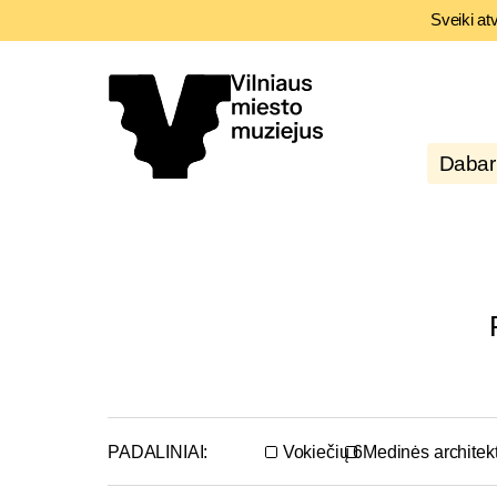
Sveiki at
Dabar
PADALINIAI:
Vokiečių 6
Medinės architek