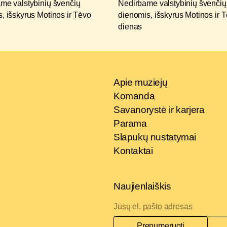
me valstybinių švenčių
Nedirbame valstybinių švenčių
, išskyrus Motinos ir Tėvo
dienomis, išskyrus Motinos ir 
dienas
Apie muziejų
Komanda
Savanorystė ir karjera
Parama
Slapukų nustatymai
Kontaktai
Naujienlaiškis
Prenumeruoti