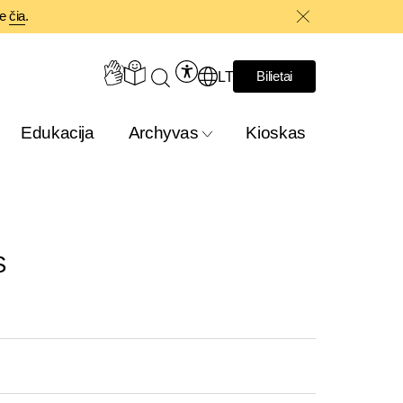
te
čia
.
LT
Bilietai
Edukacija
Archyvas
Kioskas
S