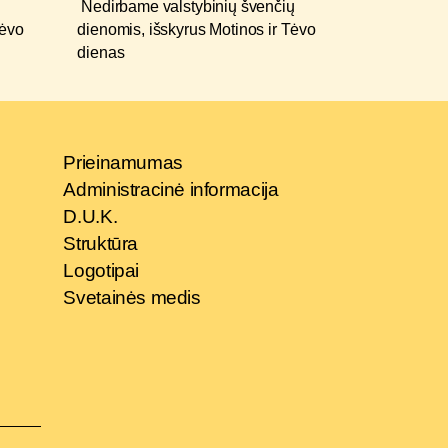
Nedirbame valstybinių švenčių
Tėvo
dienomis, išskyrus Motinos ir Tėvo
dienas
Prieinamumas
Administracinė informacija
D.U.K.
Struktūra
Logotipai
Svetainės medis