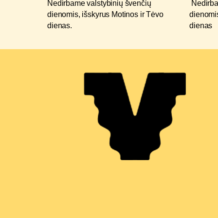
Nedirbame valstybinių švenčių
Nedirba
dienomis, išskyrus Motinos ir Tėvo
dienomis
dienas.
dienas