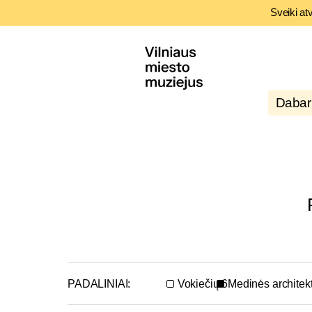
Sveiki at
Dabar
PADALINIAI:
Vokiečių 6
Medinės architek