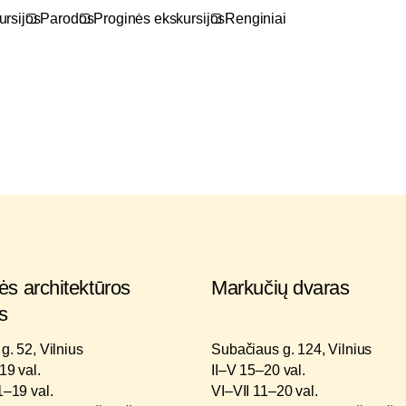
ursijos
Parodos
Proginės ekskursijos
Renginiai
s architektūros
Markučių dvaras
s
g. 52, Vilnius
Subačiaus g. 124, Vilnius
19 val.
II–V 15–20 val.
1–19 val.
VI–VII 11–20 val.