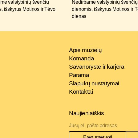
me valstybinių švenčių
Nedirbame valstybinių švenčių
, išskyrus Motinos ir Tėvo
dienomis, išskyrus Motinos ir 
dienas
Apie muziejų
Komanda
Savanorystė ir karjera
Parama
Slapukų nustatymai
Kontaktai
Naujienlaiškis
Prenumeruoti