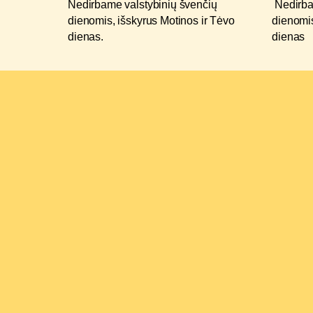
Nedirbame valstybinių švenčių
Nedirba
dienomis, išskyrus Motinos ir Tėvo
dienomis
dienas.
dienas