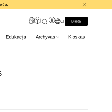
te
čia
.
LT
Bilietai
Edukacija
Archyvas
Kioskas
S