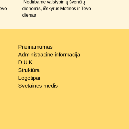
Nedirbame valstybinių švenčių
Tėvo
dienomis, išskyrus Motinos ir Tėvo
dienas
Prieinamumas
Administracinė informacija
D.U.K.
Struktūra
Logotipai
Svetainės medis