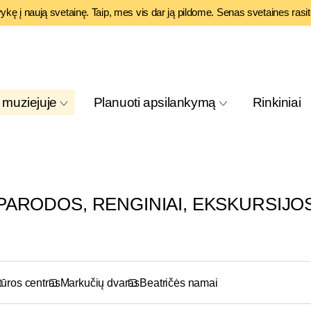
vykę į naują svetainę. Taip, mes vis dar ją pildome. Senas svetaines rasi
 muziejuje
Planuoti apsilankymą
Rinkiniai
PARODOS, RENGINIAI, EKSKURSIJO
tūros centras
Markučių dvaras
Beatričės namai