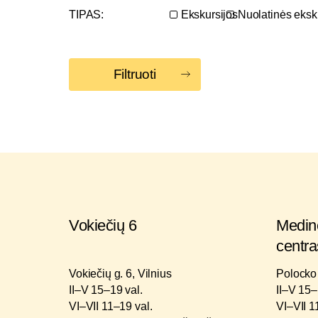
TIPAS:
Ekskursijos
Nuolatinės eksk
Filtruoti
Vokiečių 6
Medinė
centra
Vokiečių g. 6, Vilnius
Polocko 
II–V 15–19 val.
II–V 15–
VI–VII 11–19 val.
VI–VII 1