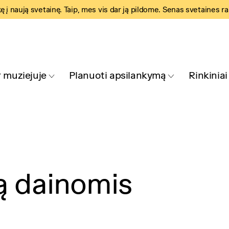
kę į naują svetainę. Taip, mes vis dar ją pildome. Senas svetaines r
 muziejuje
Planuoti apsilankymą
Rinkiniai
ą dainomis