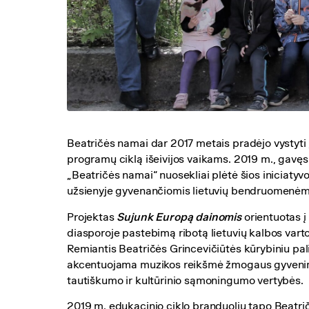
Beatričės namai dar 2017 metais pradėjo vystyti „
programų ciklą išeivijos vaikams. 2019 m., gavęs
„Beatričės namai“ nuosekliai plėtė šios iniciatyv
užsienyje gyvenančiomis lietuvių bendruomenėmi
Projektas
Sujunk Europą dainomis
orientuotas į
diasporoje pastebimą ribotą lietuvių kalbos vart
Remiantis Beatričės Grincevičiūtės kūrybiniu pa
akcentuojama muzikos reikšmė žmogaus gyvenim
tautiškumo ir kultūrinio sąmoningumo vertybės.
2019 m. edukacinio ciklo branduoliu tapo Beatri