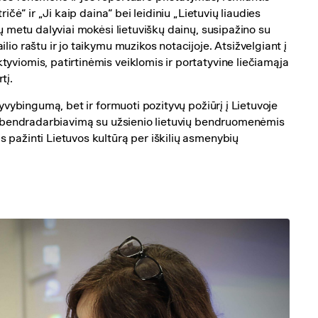
ičė“ ir „Ji kaip daina“ bei leidiniu „Lietuvių liaudies
lų metu dalyviai mokėsi lietuviškų dainų, susipažino su
io raštu ir jo taikymu muzikos notacijoje. Atsižvelgiant į
yviomis, patirtinėmis veiklomis ir portatyvine liečiamąja
tį.
gyvybingumą, bet ir formuoti pozityvų požiūrį į Lietuvoje
tą bendradarbiavimą su užsienio lietuvių bendruomenėmis
 pažinti Lietuvos kultūrą per iškilių asmenybių