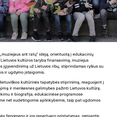
muziejaus ant ratų“ idėją, orientuotą į edukacinių
 Lietuvos kultūros taryba finansavimą, muziejus
os įgyvendinimą už Lietuvos ribų, stiprindamas ryšius su
s ir ugdymo įstaigomis.
 lietuviškos kultūrinės tapatybės stiprinimą, reaguojant į
ojimą ir menkesnes galimybes pažinti Lietuvos kultūrą.
likimu ir biografija, edukacinėse programose
e net sudėtingomis aplinkybėmis, taip pat ugdomos
čės fenomeno ir jos repertuaro pristatymas, remiantis