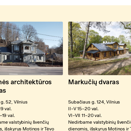
ės architektūros
Markučių dvaras
as
g. 52, Vilnius
Subačiaus g. 124, Vilnius
19 val.
II–V 15–20 val.
–19 val.
VI–VII 11–20 val.
me valstybinių švenčių
Nedirbame valstybinių švenči
, išskyrus Motinos ir Tėvo
dienomis, išskyrus Motinos ir