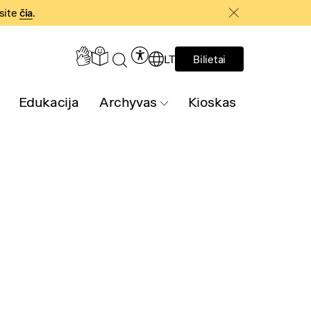
asite
čia
.
LT
Bilietai
Edukacija
Archyvas
Kioskas