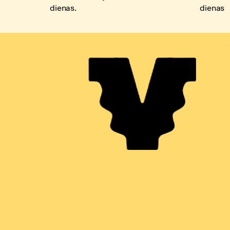
dienas.
dienas