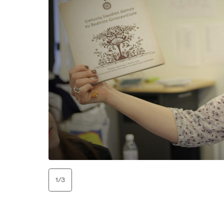
1
/
3