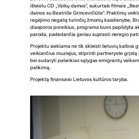
išleistu CD „Vaikų dainos“, sukurtais filmais „Beatr
dainos su Beatriče Grincevičiūte“. Praktinių veik
regėjimo negalią turinčių žmonių kasdienybe, Brail
diasporos poreikius, programa buvo papildyta akt
paroda, padedančia geriau suprasti neregio patir
Projektu siekiama ne tik skleisti lietuvių kalbos 
veikiančius muziejus, stiprinti partneryste grįs
bei sudaryti palankias sąlygas emigrantų vaikams
palikimą.
Projektą finansavo Lietuvos kultūros taryba.