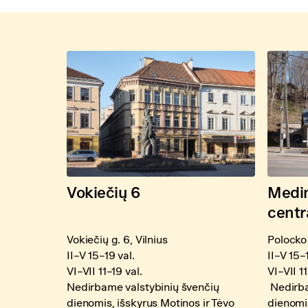
Vokiečių 6
Medin
centr
Vokiečių g. 6, Vilnius
Polocko 
II–V 15–19 val.
II–V 15–
VI–VII 11–19 val.
VI–VII 11
Nedirbame valstybinių švenčių
Nedirba
dienomis, išskyrus Motinos ir Tėvo
dienomis