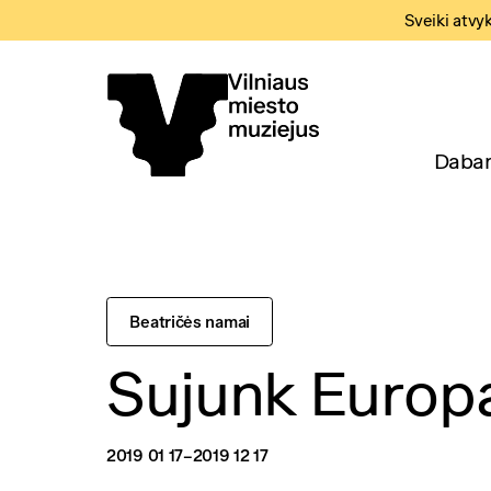
Sveiki atvy
Dabar
Beatričės namai
Sujunk Europ
2019 01 17
–2019 12 17