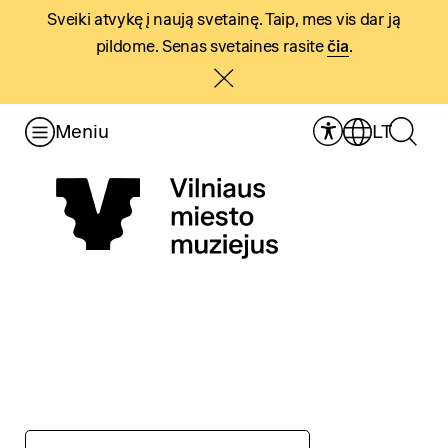
Sveiki atvykę į naują svetainę. Taip, mes vis dar ją
pildome. Senas svetaines rasite
čia
.
Meniu
LT