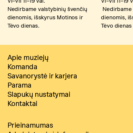
VI–VII 11–19 val.
VI–VII 11–19 v
Nedirbame valstybinių švenčių
Nedirbame v
dienomis, išskyrus Motinos ir
dienomis, iš
Tėvo dienas.
Tėvo dienas
Apie muziejų
Komanda
Savanorystė ir karjera
Parama
Slapukų nustatymai
Kontaktai
Prieinamumas