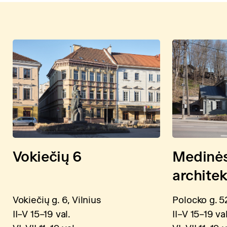
Vokiečių 6
Medinė
archite
Vokiečių g. 6, Vilnius
Polocko g. 52
II–V 15–19 val.
II–V 15–19 val