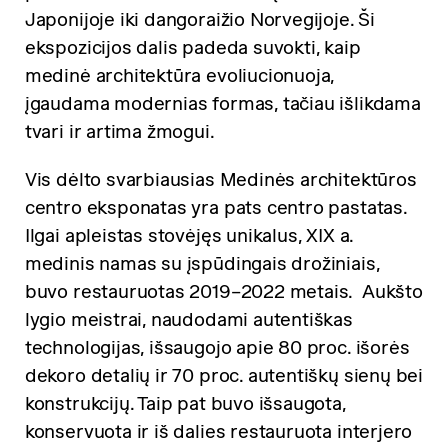
Japonijoje iki dangoraižio Norvegijoje. Ši
ekspozicijos dalis padeda suvokti, kaip
medinė architektūra evoliucionuoja,
įgaudama modernias formas, tačiau išlikdama
tvari ir artima žmogui.
Vis dėlto svarbiausias Medinės architektūros
centro eksponatas yra pats centro pastatas.
Ilgai apleistas stovėjęs unikalus, XIX a.
medinis namas su įspūdingais drožiniais,
buvo restauruotas 2019–2022 metais. Aukšto
lygio meistrai, naudodami autentiškas
technologijas, išsaugojo apie 80 proc. išorės
dekoro detalių ir 70 proc. autentiškų sienų bei
konstrukcijų. Taip pat buvo išsaugota,
konservuota ir iš dalies restauruota interjero