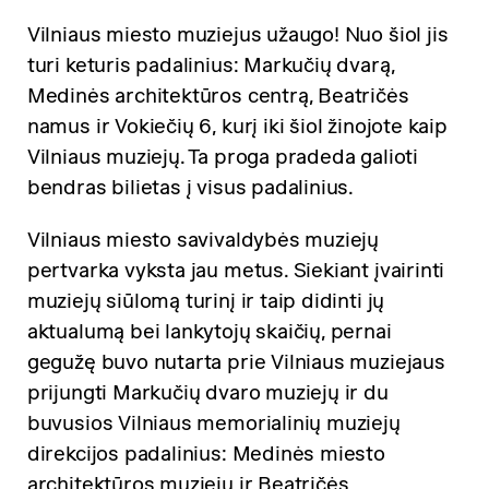
Vilniaus miesto muziejus užaugo! Nuo šiol jis
turi keturis padalinius: Markučių dvarą,
Medinės architektūros centrą, Beatričės
namus ir Vokiečių 6, kurį iki šiol žinojote kaip
Vilniaus muziejų. Ta proga pradeda galioti
bendras bilietas į visus padalinius.
Vilniaus miesto savivaldybės muziejų
pertvarka vyksta jau metus. Siekiant įvairinti
muziejų siūlomą turinį ir taip didinti jų
aktualumą bei lankytojų skaičių, pernai
gegužę buvo nutarta prie Vilniaus muziejaus
prijungti Markučių dvaro muziejų ir du
buvusios Vilniaus memorialinių muziejų
direkcijos padalinius: Medinės miesto
architektūros muziejų ir Beatričės