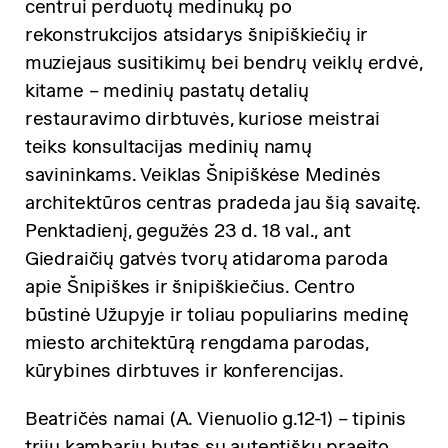
centrui perduotų medinukų po
rekonstrukcijos atsidarys šnipiškiečių ir
muziejaus susitikimų bei bendrų veiklų erdvė,
kitame – medinių pastatų detalių
restauravimo dirbtuvės, kuriose meistrai
teiks konsultacijas medinių namų
savininkams. Veiklas Šnipiškėse Medinės
architektūros centras pradeda jau šią savaitę.
Penktadienį, gegužės 23 d. 18 val., ant
Giedraičių gatvės tvorų atidaroma paroda
apie Šnipiškes ir šnipiškiečius. Centro
būstinė Užupyje ir toliau populiarins medinę
miesto architektūrą rengdama parodas,
kūrybines dirbtuves ir konferencijas.
Beatričės namai (A. Vienuolio g.12-1) – tipinis
trijų kambarių butas su autentišku praeito