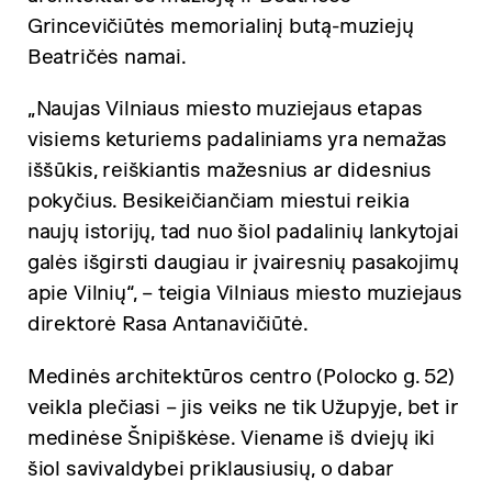
Grincevičiūtės memorialinį butą-muziejų
Beatričės namai.
„Naujas Vilniaus miesto muziejaus etapas
visiems keturiems padaliniams yra nemažas
iššūkis, reiškiantis mažesnius ar didesnius
pokyčius. Besikeičiančiam miestui reikia
naujų istorijų, tad nuo šiol padalinių lankytojai
galės išgirsti daugiau ir įvairesnių pasakojimų
apie Vilnių“, – teigia Vilniaus miesto muziejaus
direktorė Rasa Antanavičiūtė.
Medinės architektūros centro (Polocko g. 52)
veikla plečiasi – jis veiks ne tik Užupyje, bet ir
medinėse Šnipiškėse. Viename iš dviejų iki
šiol savivaldybei priklausiusių, o dabar