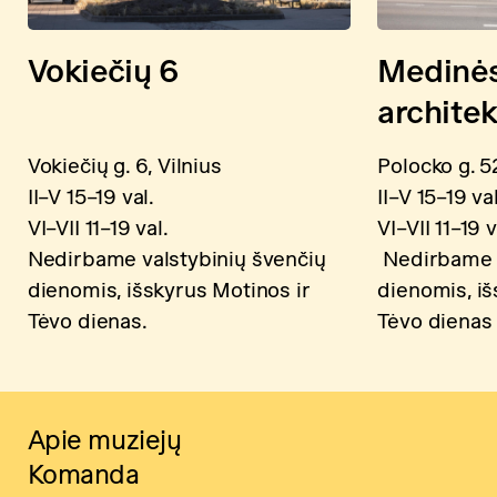
Vokiečių 6
Medinė
archite
Vokiečių g. 6, Vilnius
Polocko g. 52
II–V 15–19 val.
II–V 15–19 val
VI–VII 11–19 val.
VI–VII 11–19 v
Nedirbame valstybinių švenčių
Nedirbame v
dienomis, išskyrus Motinos ir
dienomis, iš
Tėvo dienas.
Tėvo dienas
Apie muziejų
Komanda