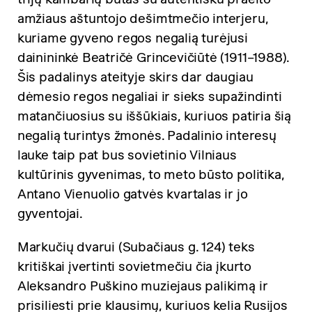
amžiaus aštuntojo dešimtmečio interjeru,
kuriame gyveno regos negalią turėjusi
dainininkė Beatričė Grincevičiūtė (1911–1988).
Šis padalinys ateityje skirs dar daugiau
dėmesio regos negaliai ir sieks supažindinti
matančiuosius su iššūkiais, kuriuos patiria šią
negalią turintys žmonės. Padalinio interesų
lauke taip pat bus sovietinio Vilniaus
kultūrinis gyvenimas, to meto būsto politika,
Antano Vienuolio gatvės kvartalas ir jo
gyventojai.
Markučių dvarui (Subačiaus g. 124) teks
kritiškai įvertinti sovietmečiu čia įkurto
Aleksandro Puškino muziejaus palikimą ir
prisiliesti prie klausimų, kuriuos kelia Rusijos