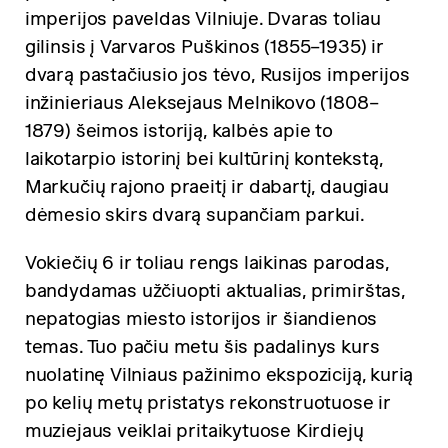
imperijos paveldas Vilniuje. Dvaras toliau
gilinsis į Varvaros Puškinos (1855–1935) ir
dvarą pastačiusio jos tėvo, Rusijos imperijos
inžinieriaus Aleksejaus Melnikovo (1808–
1879) šeimos istoriją, kalbės apie to
laikotarpio istorinį bei kultūrinį kontekstą,
Markučių rajono praeitį ir dabartį, daugiau
dėmesio skirs dvarą supančiam parkui.
Vokiečių 6 ir toliau rengs laikinas parodas,
bandydamas užčiuopti aktualias, primirštas,
nepatogias miesto istorijos ir šiandienos
temas. Tuo pačiu metu šis padalinys kurs
nuolatinę Vilniaus pažinimo ekspoziciją, kurią
po kelių metų pristatys rekonstruotuose ir
muziejaus veiklai pritaikytuose Kirdiejų