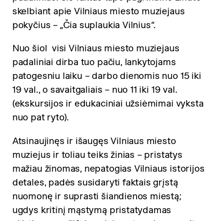
skelbiant apie Vilniaus miesto muziejaus
pokyčius – „Čia suplaukia Vilnius“.
Nuo šiol visi Vilniaus miesto muziejaus
padaliniai dirba tuo pačiu, lankytojams
patogesniu laiku – darbo dienomis nuo 15 iki
19 val., o savaitgaliais – nuo 11 iki 19 val.
(ekskursijos ir edukaciniai užsiėmimai vyksta
nuo pat ryto).
Atsinaujinęs ir išaugęs Vilniaus miesto
muziejus ir toliau teiks žinias – pristatys
mažiau žinomas, nepatogias Vilniaus istorijos
detales, padės susidaryti faktais grįstą
nuomonę ir suprasti šiandienos miestą;
ugdys kritinį mąstymą pristatydamas