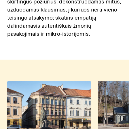
skirtingus požiūrius, dekonstruodamas mitus,
užduodamas klausimus, į kuriuos nėra vieno
teisingo atsakymo; skatins empatiją
dalindamasis autentiškais žmonių
pasakojimais ir mikro-istorijomis.