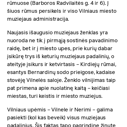
rūmuose (Barboros Radvilaitės g. 4 ir 6). Į
šiuos rūmus persikels ir viso Vilniaus miesto
muziejaus administracija.
Naujasis išaugusio muziejaus ženklas yra
nuoroda ne tik į pirmąją sostinės pavadinimo
raidę, bet ir į miesto upes, prie kurių dabar
įsikūrę trys iš keturių muziejaus padalinių, o
ateityje įsikurs ir ketvirtasis – Kirdiejų rūmai,
esantys Bernardinų sodo prieigose, kadaise
stovėję Vilnelės saloje. Ženklo vilnijimas taip
pat primena apie nuolatinę kaitą – keičiasi
miestas, turi keistis ir miesto muziejus.
Vilniaus upėmis – Vilnele ir Nerimi – galima
pasiekti (kol kas beveik) visus muziejaus
padalinius. Šis faktas tapo pagrindine žinute