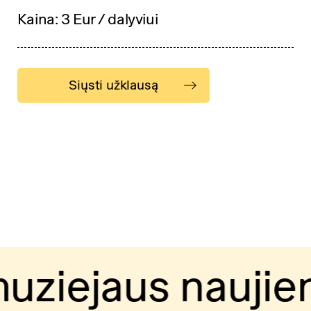
Kaina: 3 Eur / dalyviui
Siųsti užklausą
ejaus naujienla