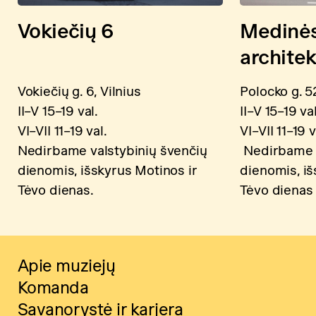
Vokiečių 6
Medinė
archite
Vokiečių g. 6, Vilnius
Polocko g. 52
II–V 15–19 val.
II–V 15–19 val
VI–VII 11–19 val.
VI–VII 11–19 v
Nedirbame valstybinių švenčių
Nedirbame v
dienomis, išskyrus Motinos ir
dienomis, iš
Tėvo dienas.
Tėvo dienas
Apie muziejų
Komanda
Savanorystė ir karjera