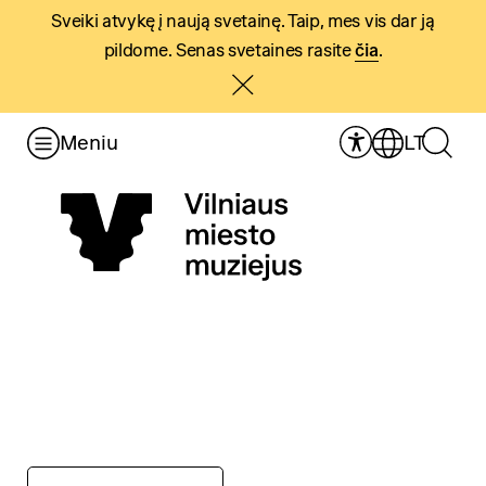
Sveiki atvykę į naują svetainę. Taip, mes vis dar ją
pildome. Senas svetaines rasite
čia
.
Meniu
LT