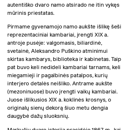
autentiško dvaro namo atsirado ne itin vykęs
mūrinis priestatas.
Pirmame gyvenamojo namo aukšte išlikę šeši
reprezentaciniai kambariai, įrengti XIX a.
antroje pusėje: valgomasis, biliardinė,
svetainė, Aleksandro Puškino atminimui
skirtas kambarys, biblioteka ir kabinetas. Taip
pat buvo keli nedideli kambariai tarnams, keli
miegamieji ir pagalbinės patalpos, kurių
interjero detalės neišliko. Antrame aukšte
(mezoninuose) buvo įrengti vaikų kambariai.
Juose išlikusios XIX a. koklinės krosnys, o
originalų sienų dekorą šiuo metu dengia
daugybė dažų sluoksnių.
Markučių dvaro istorija prasidėjo 1867 m., kai