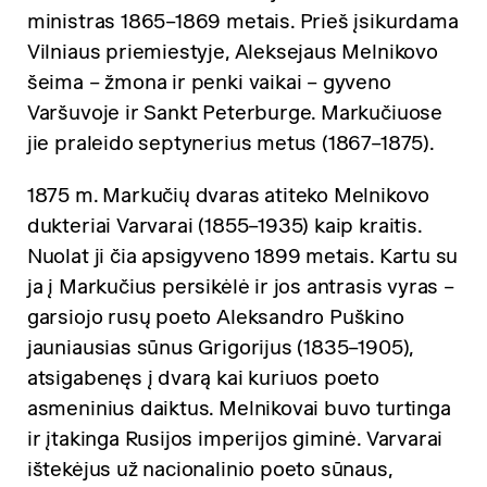
ministras 1865–1869 metais. Prieš įsikurdama
Vilniaus priemiestyje, Aleksejaus Melnikovo
šeima – žmona ir penki vaikai – gyveno
Varšuvoje ir Sankt Peterburge. Markučiuose
jie praleido septynerius metus (1867–1875).
1875 m. Markučių dvaras atiteko Melnikovo
dukteriai Varvarai (1855–1935) kaip kraitis.
Nuolat ji čia apsigyveno 1899 metais. Kartu su
ja į Markučius persikėlė ir jos antrasis vyras –
garsiojo rusų poeto Aleksandro Puškino
jauniausias sūnus Grigorijus (1835–1905),
atsigabenęs į dvarą kai kuriuos poeto
asmeninius daiktus. Melnikovai buvo turtinga
ir įtakinga Rusijos imperijos giminė. Varvarai
ištekėjus už nacionalinio poeto sūnaus,