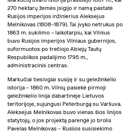
270 hektarų žemės įsigijo ir namą pastatė
Rusijos imperijos inžinierius Aleksejus
Melnikovas (1808–1879). Tai įvyko netrukus po
1863 m. sukilimo – laikotarpiu, kai Vilnius
buvo Rusijos imperijos Vilniaus gubernijos,
suformuotos po trečiojo Abiejų Tautų
Respublikos padalijimo 1795 m.,
administracinis centras.
Markučiai tiesiogiai susiję ir su geležinkelio
istorija – 1860 m. Vilnių pasiekė pirmoji
geležinkelio linija dabartinėje Lietuvos
teritorijoje, sujungusi Peterburgą su Varšuva.
Aleksejus Melnikovas buvo vienas šios linijos
statytojų, o jos projektą parengė jo brolis
Pavelas Melnikovas – Rusijos susisiekimo