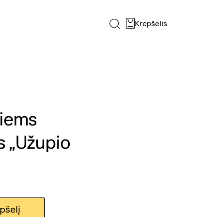
Krepšelis
niems
s „Užupio
epšelį