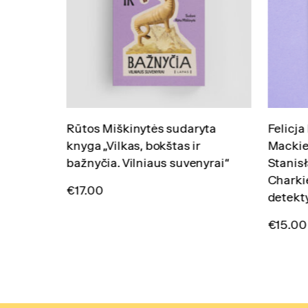
Rūtos Miškinytės sudaryta
Felicj
knyga „Vilkas, bokštas ir
Mackie
bažnyčia. Vilniaus suvenyrai“
Stanis
Charkie
€
17.00
detekt
€
15.00