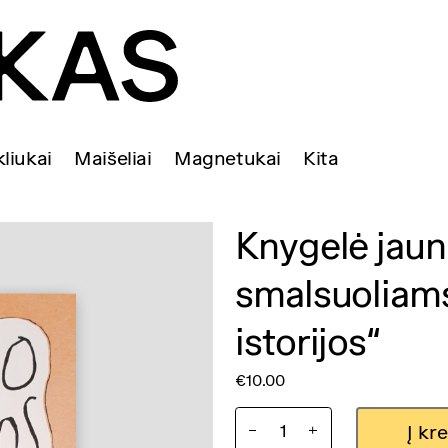
liukai
Maišeliai
Magnetukai
Kita
Knygelė jau
smalsuoliam
istorijos“
€
10.00
produkto
Į kr
kiekis: