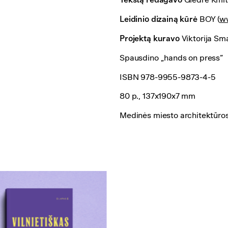
Leidinio dizainą kūrė
BOY (
ww
Projektą kuravo
Viktorija Sma
Spausdino „hands on press”
ISBN 978-9955-9873-4-5
80 p., 137x190x7 mm
Medinės miesto architektūros