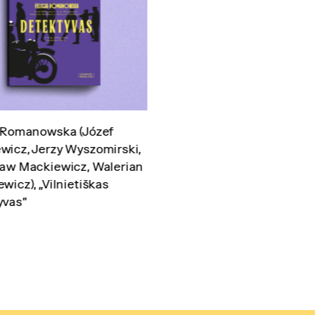
a Romanowska (Józef
wicz, Jerzy Wyszomirski,
ław Mackiewicz, Walerian
wicz), „Vilnietiškas
yvas”