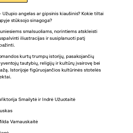
 Užupio angelas ar gipsinis kiaušinis? Kokie tiltai
upyje stūksojo sinagoga?
jauniesiems smalsuoliams, norintiems atskleisti
alvinti iliustracijas ir susiplanuoti patį
ažinti.
komandos kurtų trumpų istorijų, pasakojančių
yventojų tautybių, religijų ir kultūrų įvairovę bei
ažą. Istorijoje figūruojančios kultūrinės stotelės
ektai.
Viktorija Smailytė ir Indrė Užuotaitė
auskas
ilda Varnauskaitė
ienė