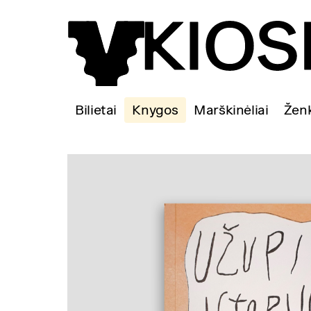
Bilietai
Knygos
Marškinėliai
Ženk