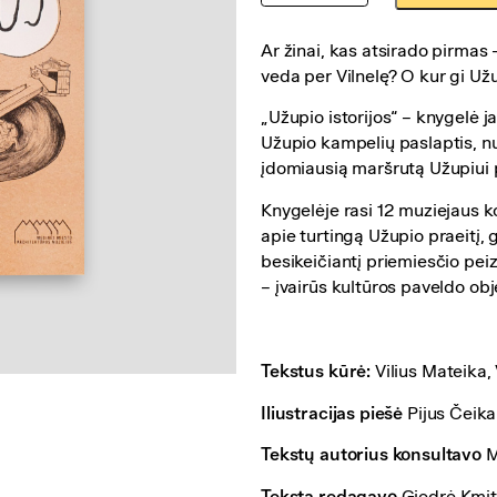
Knygelė
jauniems
Ar žinai, kas atsirado pirmas –
smalsuoliams
veda per Vilnelę? O kur gi Už
„Užupio
„Užupio istorijos“ – knygelė 
istorijos“
Užupio kampelių paslaptis, nusp
įdomiausią maršrutą Užupiui p
Knygelėje rasi 12 muziejaus 
apie turtingą Užupio praeitį, g
besikeičiantį priemiesčio peiz
– įvairūs kultūros paveldo obj
Tekstus kūrė:
Vilius Mateika, 
Iliustracijas piešė
Pijus Čeik
Tekstų autorius konsultavo
M
Tekstą redagavo
Giedrė Kmit