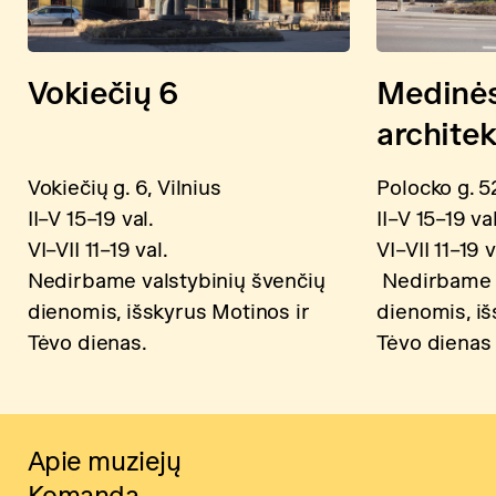
Vokiečių 6
Medinė
archite
Vokiečių g. 6, Vilnius
Polocko g. 52
II–V 15–19 val.
II–V 15–19 val
VI–VII 11–19 val.
VI–VII 11–19 v
Nedirbame valstybinių švenčių
Nedirbame v
dienomis, išskyrus Motinos ir
dienomis, iš
Tėvo dienas.
Tėvo dienas
Apie muziejų
Komanda