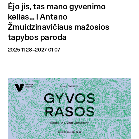
Ėjo jis, tas mano gyvenimo
kelias… I Antano
Žmuidzinavičiaus mažosios
tapybos paroda
2025 11 28
–2027 01 07