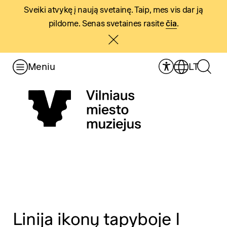
Sveiki atvykę į naują svetainę. Taip, mes vis dar ją
pildome. Senas svetaines rasite
čia
.
Meniu
LT
Linija ikonų tapyboje I