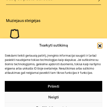
Muziejaus steigėjas
Tvarkyti sutikimą
Siekdami teikti geriausią patirtį, įrenginio informacijai saugoti ir (arba)
pasiekti naudojame tokias technologijas kaip slapukus. Jei sutiksime su
šiomis technologijomis, galėsime apdoroti duomenis, tokius kaip naršymo
elgsena arba unikalūs ID šioje svetainėje. Nesutikimas arba sutikimo
atšaukimas gali neigiamai paveikti tam tikras funkcijas ir funkcijas.
Priimti
Neigti