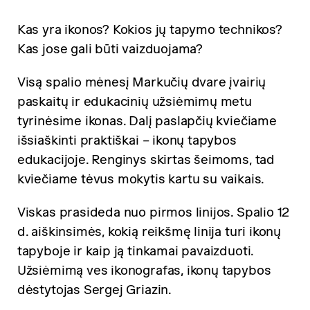
Kas yra ikonos? Kokios jų tapymo technikos?
Kas jose gali būti vaizduojama?
Visą spalio mėnesį Markučių dvare įvairių
paskaitų ir edukacinių užsiėmimų metu
tyrinėsime ikonas. Dalį paslapčių kviečiame
išsiaškinti praktiškai – ikonų tapybos
edukacijoje. Renginys skirtas šeimoms, tad
kviečiame tėvus mokytis kartu su vaikais.
Viskas prasideda nuo pirmos linijos. Spalio 12
d. aiškinsimės, kokią reikšmę linija turi ikonų
tapyboje ir kaip ją tinkamai pavaizduoti.
Užsiėmimą ves ikonografas, ikonų tapybos
dėstytojas Sergej Griazin.