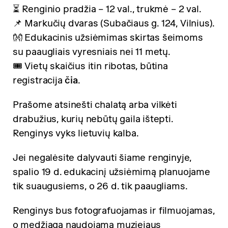
⏳ Renginio pradžia – 12 val., trukmė – 2 val.
📌 Markučių dvaras (Subačiaus g. 124, Vilnius).
👐 Edukacinis užsiėmimas skirtas šeimoms
su paaugliais vyresniais nei 11 metų.
🎟 Vietų skaičius itin ribotas, būtina
registracija
čia
.
Prašome atsinešti chalatą arba vilkėti
drabužius, kurių nebūtų gaila ištepti.
Renginys vyks lietuvių kalba.
Jei negalėsite dalyvauti šiame renginyje,
spalio 19 d. edukacinį užsiėmimą planuojame
tik suaugusiems, o 26 d. tik paaugliams.
Renginys bus fotografuojamas ir filmuojamas,
o medžiaga naudojama muziejaus