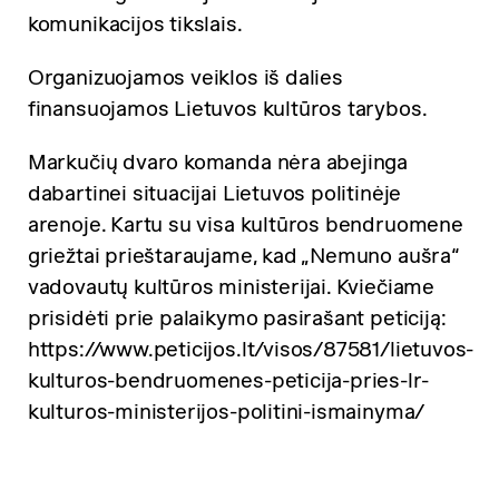
komunikacijos tikslais.
Organizuojamos veiklos iš dalies
finansuojamos Lietuvos kultūros tarybos.
Markučių dvaro komanda nėra abejinga
dabartinei situacijai Lietuvos politinėje
arenoje. Kartu su visa kultūros bendruomene
griežtai prieštaraujame, kad „Nemuno aušra“
vadovautų kultūros ministerijai. Kviečiame
prisidėti prie palaikymo pasirašant peticiją:
https://www.peticijos.lt/visos/87581/lietuvos-
kulturos-bendruomenes-peticija-pries-lr-
kulturos-ministerijos-politini-ismainyma/