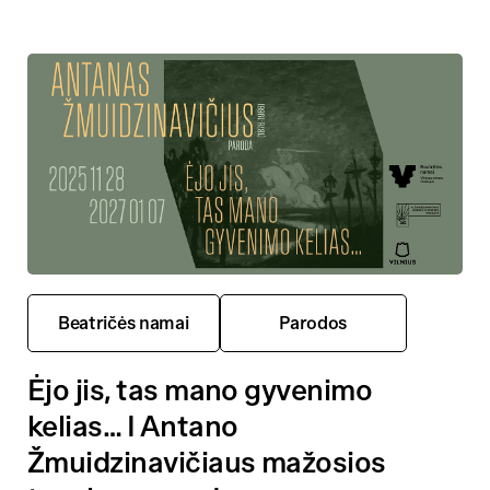
Beatričės namai
Parodos
Ėjo jis, tas mano gyvenimo
kelias… I Antano
Žmuidzinavičiaus mažosios