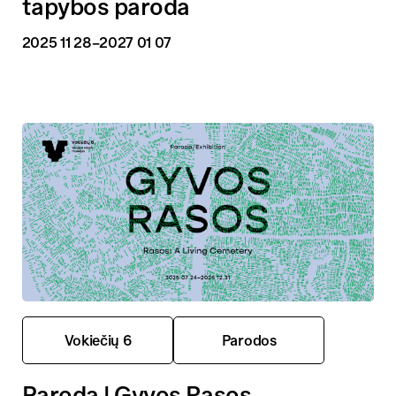
tapybos paroda
2025 11 28
–2027 01 07
Vokiečių 6
Parodos
Paroda | Gyvos Rasos