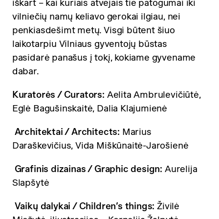
iškart – kai kuriais atvejais tie patogumai iki
vilniečių namų keliavo gerokai ilgiau, nei
penkiasdešimt metų. Visgi būtent šiuo
laikotarpiu Vilniaus gyventojų būstas
pasidarė panašus į tokį, kokiame gyvename
dabar.
Kuratorės / Curators:
Aelita Ambrulevičiūtė,
Eglė Bagušinskaitė, Dalia Klajumienė
Architektai / Architects:
Marius
Daraškevičius, Vida Miškūnaitė-Jarošienė
Grafinis dizainas / Graphic design:
Aurelija
Slapšytė
Vaikų dalykai / Children’s things:
Živilė