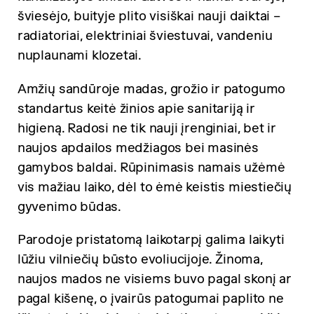
šviesėjo, buityje plito visiškai nauji daiktai –
radiatoriai, elektriniai šviestuvai, vandeniu
nuplaunami klozetai.
Amžių sandūroje madas, grožio ir patogumo
standartus keitė žinios apie sanitariją ir
higieną. Radosi ne tik nauji įrenginiai, bet ir
naujos apdailos medžiagos bei masinės
gamybos baldai. Rūpinimasis namais užėmė
vis mažiau laiko, dėl to ėmė keistis miestiečių
gyvenimo būdas.
Parodoje pristatomą laikotarpį galima laikyti
lūžiu vilniečių būsto evoliucijoje. Žinoma,
naujos mados ne visiems buvo pagal skonį ar
pagal kišenę, o įvairūs patogumai paplito ne