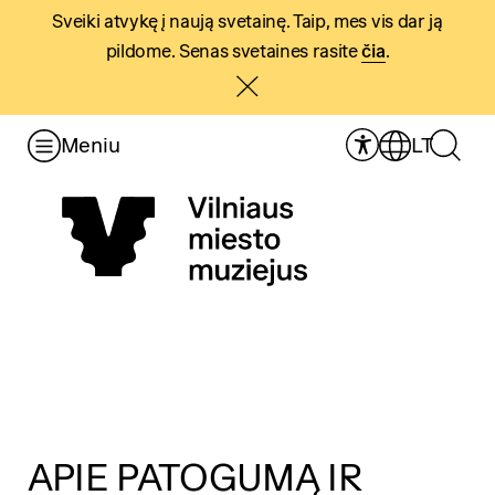
Sveiki atvykę į naują svetainę. Taip, mes vis dar ją
pildome. Senas svetaines rasite
čia
.
Meniu
LT
APIE PATOGUMĄ IR