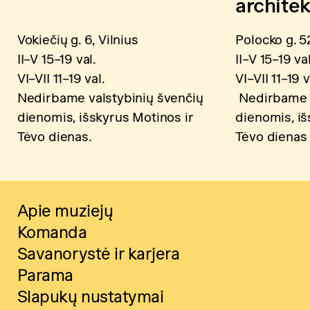
archite
Vokiečių g. 6, Vilnius
Polocko g. 52
II–V 15–19 val.
II–V 15–19 val
VI–VII 11–19 val.
VI–VII 11–19 v
Nedirbame valstybinių švenčių
Nedirbame v
dienomis, išskyrus Motinos ir
dienomis, iš
Tėvo dienas.
Tėvo dienas
Apie muziejų
Komanda
Savanorystė ir karjera
Parama
Slapukų nustatymai